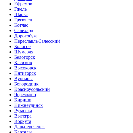
Ефремов
Гжель
Шарья
Грязовец
Котлас
Салехард
Дорогобуж
Переславль-Залесский
Бологое
Шумерля
Белогорск
Касимов
Высоковск
Пятигорск
Вурнары
Богородицк
Красноусольский
Черемхово
Кириши
Нижнеудинск
Рузаевка
Вытегра
Воркута
Дальнереченск
Карталы