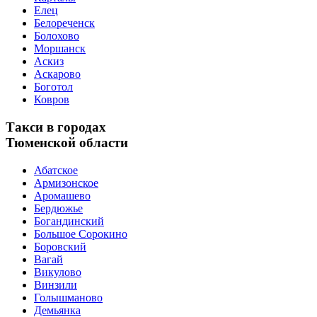
Елец
Белореченск
Болохово
Моршанск
Аскиз
Аскарово
Боготол
Ковров
Такси в городах
Тюменской области
Абатское
Армизонское
Аромашево
Бердюжье
Богандинский
Большое Сорокино
Боровский
Вагай
Викулово
Винзили
Голышманово
Демьянка