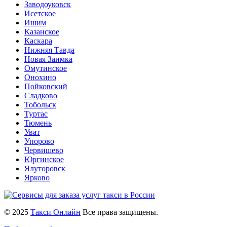
Заводоуковск
Исетское
Ишим
Казанское
Каскара
Нижняя Тавда
Новая Заимка
Омутинское
Онохино
Пойковский
Сладково
Тобольск
Туртас
Тюмень
Уват
Упорово
Червишево
Юргинское
Ялуторовск
Ярково
© 2025
Такси Онлайн
Все права защищены.