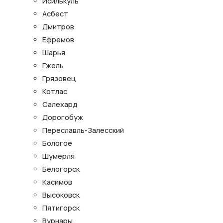
Исилькуль
Асбест
Дмитров
Ефремов
Шарья
Гжель
Грязовец
Котлас
Салехард
Дорогобуж
Переславль-Залесский
Бологое
Шумерля
Белогорск
Касимов
Высоковск
Пятигорск
Вурнары