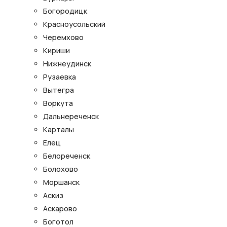
Богородицк
Красноусольский
Черемхово
Кириши
Нижнеудинск
Рузаевка
Вытегра
Воркута
Дальнереченск
Карталы
Елец
Белореченск
Болохово
Моршанск
Аскиз
Аскарово
Боготол