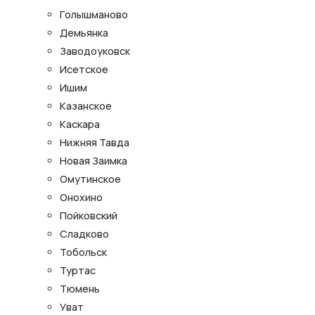
Голышманово
Демьянка
Заводоуковск
Исетское
Ишим
Казанское
Каскара
Нижняя Тавда
Новая Заимка
Омутинское
Онохино
Пойковский
Сладково
Тобольск
Туртас
Тюмень
Уват