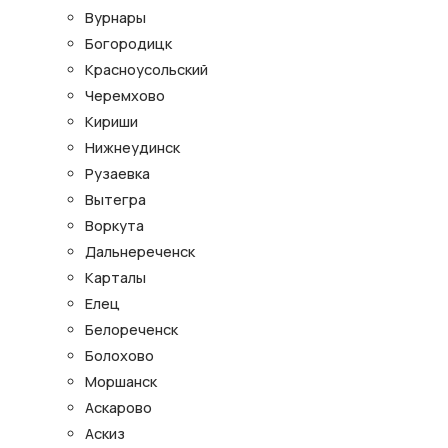
Вурнары
Богородицк
Красноусольский
Черемхово
Кириши
Нижнеудинск
Рузаевка
Вытегра
Воркута
Дальнереченск
Карталы
Елец
Белореченск
Болохово
Моршанск
Аскарово
Аскиз