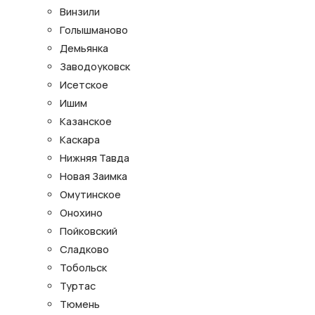
Винзили
Голышманово
Демьянка
Заводоуковск
Исетское
Ишим
Казанское
Каскара
Нижняя Тавда
Новая Заимка
Омутинское
Онохино
Пойковский
Сладково
Тобольск
Туртас
Тюмень