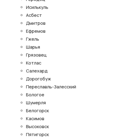
Исилькуль
Асбест
Дмитров
Ефремов
Гжель
Шарья
Грязовец
Котлас
Салехард
Дорогобуж
Переславль-Залесский
Бологое
Шумерля
Белогорск
Касимов
Высоковск
Пятигорск