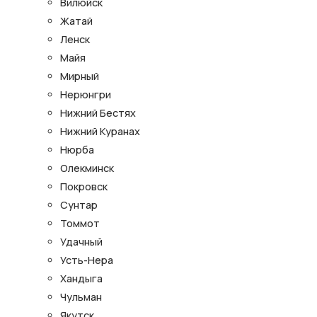
Вилюйск
Жатай
Ленск
Майя
Мирный
Нерюнгри
Нижний Бестях
Нижний Куранах
Нюрба
Олекминск
Покровск
Сунтар
Томмот
Удачный
Усть-Нера
Хандыга
Чульман
Якутск