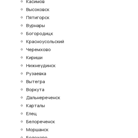
Касимов
Высоковск
Пятигорск
Вурнары
Богородицк
Красноусольский
Черемхово
Кириши
Нижнеудинск
Рузаевка
Вытегра
Воркута
Дальнереченск
Карталы
Елец
Белореченск
Моршанск
Болохово