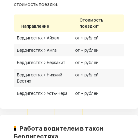
стоимость поездки:
Стоимость
Направление
поездки*
Бердигестях › Айхал
от ~ рублей
Бердигестях › Амга
от ~ рублей
Бердигестях › Беркакит
от ~ рублей
Бердигестях › Нижний
от ~ рублей
Бестях
Бердигестях › Усть-Нера
от ~ рублей
Работа водителем в такси
Бердигестяха