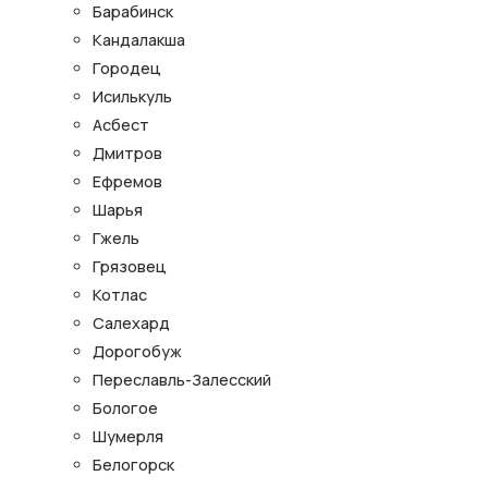
Барабинск
Кандалакша
Городец
Исилькуль
Асбест
Дмитров
Ефремов
Шарья
Гжель
Грязовец
Котлас
Салехард
Дорогобуж
Переславль-Залесский
Бологое
Шумерля
Белогорск