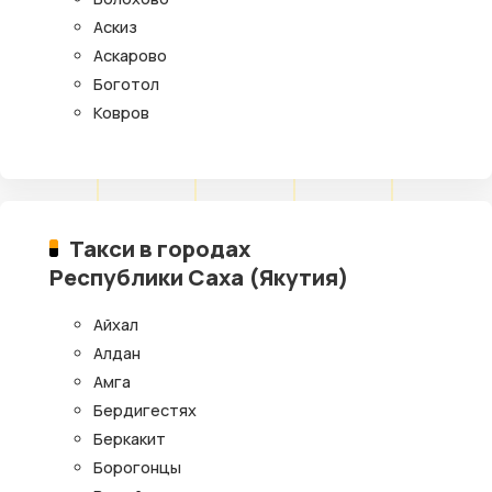
Аскиз
Аскарово
Боготол
Ковров
Такси в городах
Республики Саха (Якутия)
Айхал
Алдан
Амга
Бердигестях
Беркакит
Борогонцы