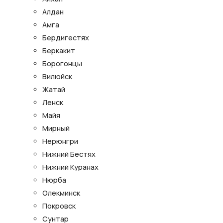
Алдан
Амга
Бердигестях
Беркакит
Борогонцы
Вилюйск
Жатай
Ленск
Майя
Мирный
Нерюнгри
Нижний Бестях
Нижний Куранах
Нюрба
Олекминск
Покровск
Сунтар