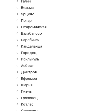
Галич
Вязьма
Ярцево
Погар
Староминская
Балабаново
Барабинск
Кандалакша
Городец
Исилькуль
Асбест
Дмитров
Ефремов
Шарья
Гжель
Грязовец
Котлас
Салехард