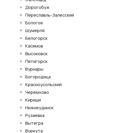
Дорогобуж
Переславль-Залесский
Бологое
Шумерля
Белогорск
Касимов
Высоковск
Пятигорск
Вурнары
Богородицк
Красноусольский
Черемхово
Кириши
Нижнеудинск
Рузаевка
Вытегра
Воркута