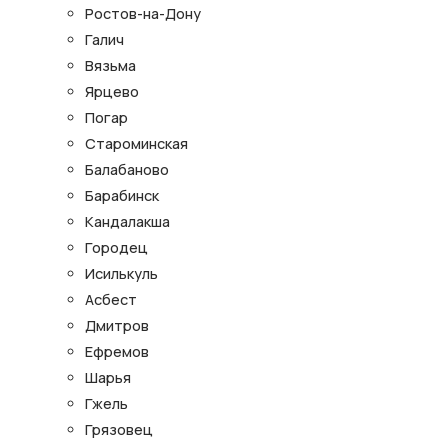
Ростов-на-Дону
Галич
Вязьма
Ярцево
Погар
Староминская
Балабаново
Барабинск
Кандалакша
Городец
Исилькуль
Асбест
Дмитров
Ефремов
Шарья
Гжель
Грязовец