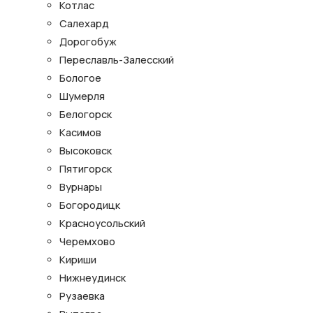
Котлас
Салехард
Дорогобуж
Переславль-Залесский
Бологое
Шумерля
Белогорск
Касимов
Высоковск
Пятигорск
Вурнары
Богородицк
Красноусольский
Черемхово
Кириши
Нижнеудинск
Рузаевка