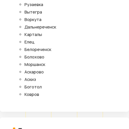
Рузаевка
Вытегра
Воркута
Дальнереченск
Карталы
Елец
Белореченск
Болохово
Моршанск
Аскарово
Аскиз
Боготол
Ковров