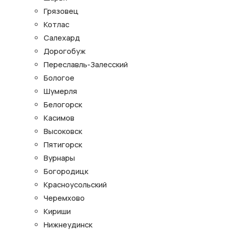
Грязовец
Котлас
Салехард
Дорогобуж
Переславль-Залесский
Бологое
Шумерля
Белогорск
Касимов
Высоковск
Пятигорск
Вурнары
Богородицк
Красноусольский
Черемхово
Кириши
Нижнеудинск