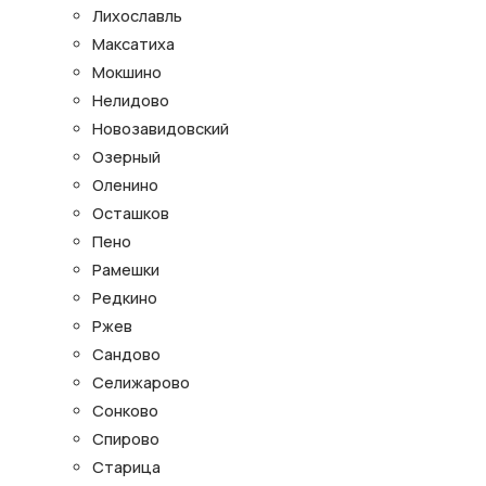
Лихославль
Максатиха
Мокшино
Нелидово
Новозавидовский
Озерный
Оленино
Осташков
Пено
Рамешки
Редкино
Ржев
Сандово
Селижарово
Сонково
Спирово
Старица