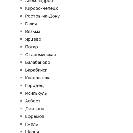
Александров
Кирово-Чепецк
Ростов-на-Дону
Галич
Вязьма
Ярцево
Погар
Староминская
Балабаново
Барабинск
Кандалакша
Городец
Исилькуль
Асбест
Дмитров
Ефремов
Гжель
Шарья