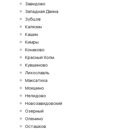
Завидово
Западная Двина
Зубцов
Калязин
Кашин
Кимры
Конаково
Красный Холм
Кувшиново
Лихославль
Максатиха
Мокшино
Нелидово
Новозавидовский
Озерный
Оленино
Осташков