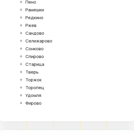
Пено
Рамешки
Редкино
Ржев
Сандово
Селижарово
Сонково
Спирово
Старица
Тверь
Торжок
Торопец
Удомля
Фирово