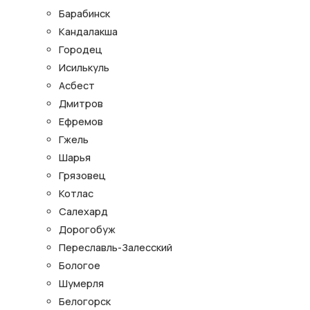
Барабинск
Кандалакша
Городец
Исилькуль
Асбест
Дмитров
Ефремов
Гжель
Шарья
Грязовец
Котлас
Салехард
Дорогобуж
Переславль-Залесский
Бологое
Шумерля
Белогорск