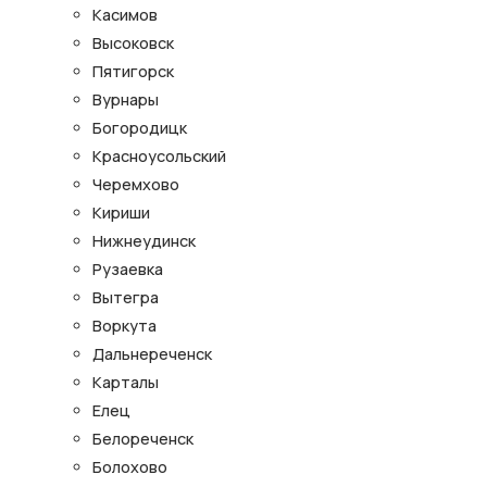
Касимов
Высоковск
Пятигорск
Вурнары
Богородицк
Красноусольский
Черемхово
Кириши
Нижнеудинск
Рузаевка
Вытегра
Воркута
Дальнереченск
Карталы
Елец
Белореченск
Болохово