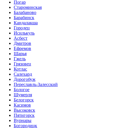
Погар
Староминская
Балабаново
Барабинск
Кандалакша
Городец
Исилькуль
Асбест
Дмитров
Ефремов
Шарья
Гжель
Грязовец
Котлас
Салехард
Дорогобуж
Переславль-Залесский
Бологое
Шумерля
Белогорск
Касимов
Высоковск
Пятигорск
Вурнары
Богородицк