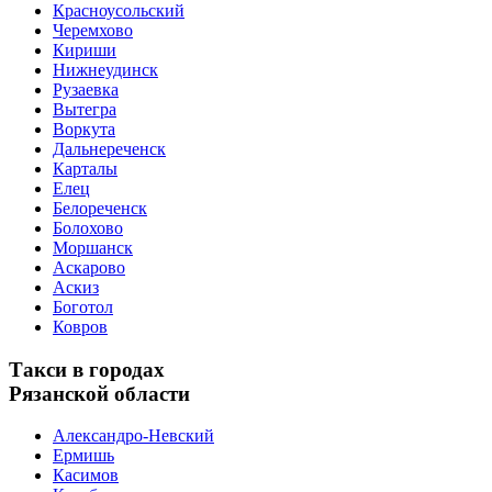
Красноусольский
Черемхово
Кириши
Нижнеудинск
Рузаевка
Вытегра
Воркута
Дальнереченск
Карталы
Елец
Белореченск
Болохово
Моршанск
Аскарово
Аскиз
Боготол
Ковров
Такси в городах
Рязанской области
Александро-Невский
Ермишь
Касимов