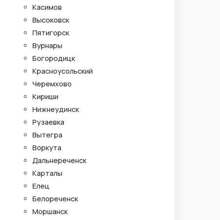
Касимов
Высоковск
Пятигорск
Вурнары
Богородицк
Красноусольский
Черемхово
Кириши
Нижнеудинск
Рузаевка
Вытегра
Воркута
Дальнереченск
Карталы
Елец
Белореченск
Моршанск