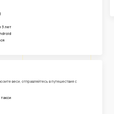
)
 3 лет
ndroid
ься
возите веси, отправляйтесь в путешествия с
 такси