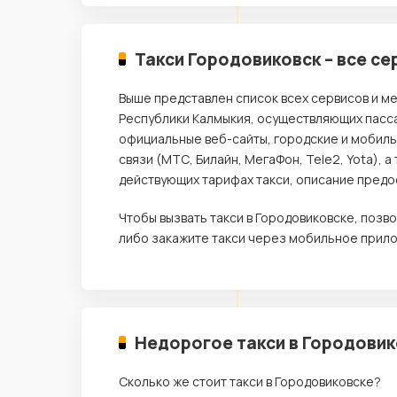
Такси Городовиковск – все се
Выше представлен список всех сервисов и ме
Республики Калмыкия, осуществляющих пасса
официальные веб-сайты, городские и мобил
связи (МТС, Билайн, МегаФон, Tele2, Yota),
действующих тарифах такси, описание предос
Чтобы вызвать такси в Городовиковске, поз
либо закажите такси через мобильное прило
Недорогое такси в Городовик
Сколько же стоит такси в Городовиковске?