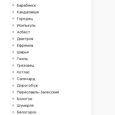
Барабинск
Кандалакша
Городец
Исилькуль
Асбест
Дмитров
Ефремов
Шарья
Гжель
Грязовец
Котлас
Салехард
Дорогобуж
Переславль-Залесский
Бологое
Шумерля
Белогорск