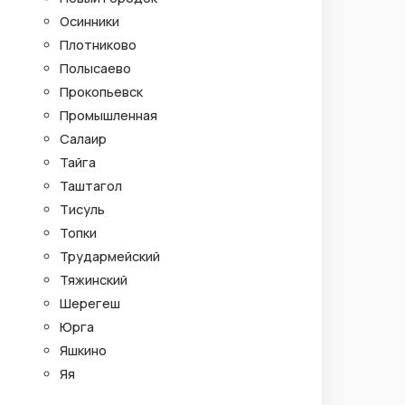
Осинники
Плотниково
Полысаево
Прокопьевск
Промышленная
Салаир
Тайга
Таштагол
Тисуль
Топки
Трудармейский
Тяжинский
Шерегеш
Юрга
Яшкино
Яя