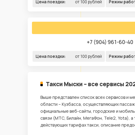
Цена поездки:
от 100 рублей
Режим рабо
+7 (904) 961-60-40
Цена поездки:
от 100 рублей
Режим рабо
Такси Мыски – все сервисы 20
Выше представлен список всех сервисов и м
области – Кузбасса, осуществляющих пассажи
официальные веб-сайты, городские и мобил
связи (МТС, Билайн, МегаФон, Tele2, Yota),
действующих тарифах такси, описание предос