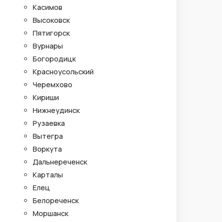
Касимов
Высоковск
Пятигорск
Вурнары
Богородицк
Красноусольский
Черемхово
Кириши
Нижнеудинск
Рузаевка
Вытегра
Воркута
Дальнереченск
Карталы
Елец
Белореченск
Моршанск