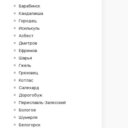
Барабинск
Кандалакша
Городец
Исилькуль
Асбест
Дмитров
Ефремов
Шарья
Гжель
Грязовец
Котлас
Салехард
Дорогобуж
Переславль-Залесский
Бологое
Шумерля
Белогорск