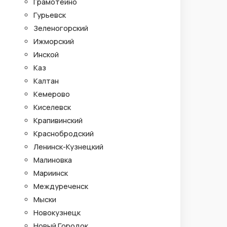
Грамотеино
Гурьевск
Зеленогорский
Ижморский
Инской
Каз
Калтан
Кемерово
Киселевск
Крапивинский
Краснобродский
Ленинск-Кузнецкий
Малиновка
Мариинск
Междуреченск
Мыски
Новокузнецк
Новый Городок