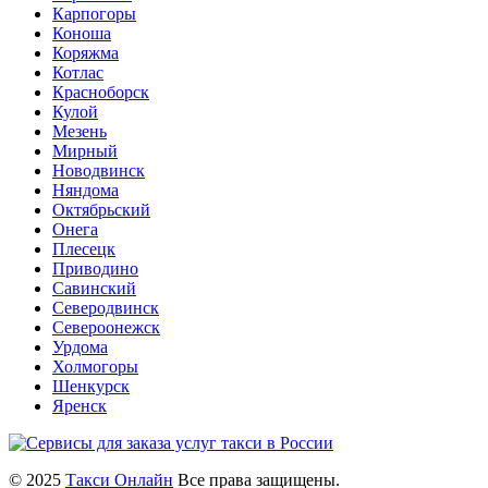
Карпогоры
Коноша
Коряжма
Котлас
Красноборск
Кулой
Мезень
Мирный
Новодвинск
Няндома
Октябрьский
Онега
Плесецк
Приводино
Савинский
Северодвинск
Североонежск
Урдома
Холмогоры
Шенкурск
Яренск
© 2025
Такси Онлайн
Все права защищены.