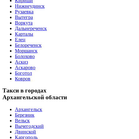
Кириши
Нижнеудинск
Рузаевка
Вытегра
Воркута
Дальнереченск
Карталы
Елец
Белореченск
Моршанск
Болохово
Аскиз
Аскарово
Боготол
Ковров
Такси в городах
Архангельской области
Архангельск
Березник
Вельск
Вычегодский
Двинской
Каргополь