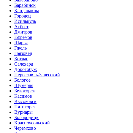
Барабинск
Кандалакша
Городец
Исилькуль
Асбест
Дмитров
Ефремов
Шарья
Гжель
Грязовец
Котлас
Салехард
Дорогобуж
Переславль-Залесский
Бологое
Шумерля
Белогорск
Касимов
Высоковск
Пятигорск
Вурнары
Богородицк
Красноусольский
Черемхово