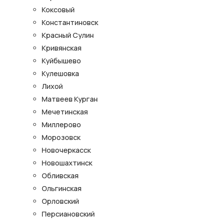
Коксовый
Константиновск
Красный Сулин
Кривянская
Куйбышево
Кулешовка
Лихой
Матвеев Курган
Мечетинская
Миллерово
Морозовск
Новочеркасск
Новошахтинск
Обливская
Ольгинская
Орловский
Персиановский