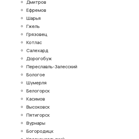
Дмитров
Ефремов
Шарья
Гжель
Грязовец
Котлас
Салехард
Дорогобуж
Переславль-Залесский
Бологое
Шумерля
Белогорск
Касимов
Высоковск
Пятигорск
Вурнары
Богородицк