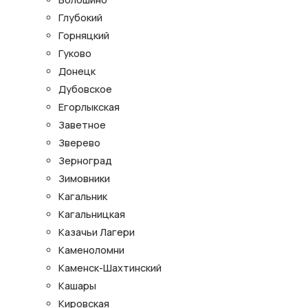
Глубокий
Горняцкий
Гуково
Донецк
Дубовское
Егорлыкская
Заветное
Зверево
Зерноград
Зимовники
Кагальник
Кагальницкая
Казачьи Лагери
Каменоломни
Каменск-Шахтинский
Кашары
Кировская