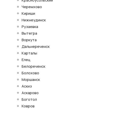
Красноусольский
Черемхово
Кириши
Нижнеудинск
Рузаевка
Вытегра
Воркута
Дальнереченск
Карталы
Елец
Белореченск
Болохово
Моршанск
Аскиз
Аскарово
Боготол
Ковров