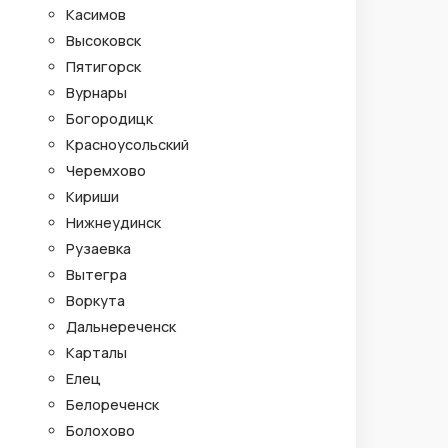
Касимов
Высоковск
Пятигорск
Вурнары
Богородицк
Красноусольский
Черемхово
Кириши
Нижнеудинск
Рузаевка
Вытегра
Воркута
Дальнереченск
Карталы
Елец
Белореченск
Болохово