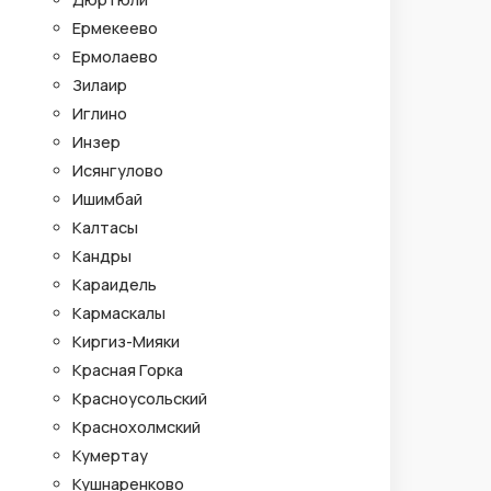
Ермекеево
Ермолаево
Зилаир
Иглино
Инзер
Исянгулово
Ишимбай
Калтасы
Кандры
Караидель
Кармаскалы
Киргиз-Мияки
Красная Горка
Красноусольский
Краснохолмский
Кумертау
Кушнаренково