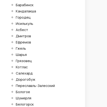
Барабинск
Кандалакша
Городец
Исилькуль
Асбест
Дмитров
Ефремов
Гжель
Шарья
Грязовец
Котлас
Салехард
Дорогобуж
Переславль-Залесский
Бологое
Шумерля
Белогорск