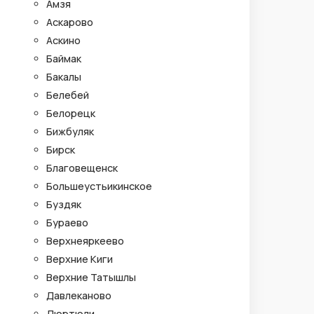
Амзя
Аскарово
Аскино
Баймак
Бакалы
Белебей
Белорецк
Бижбуляк
Бирск
Благовещенск
Большеустьикинское
Буздяк
Бураево
Верхнеяркеево
Верхние Киги
Верхние Татышлы
Давлеканово
Дюртюли