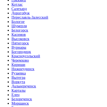
Грязовец
Котлас
Салехард
Дорогобуж
Переславль-Залесский
Бологое
Шумерля
Белогорск
Касимов
Высоковск
Пятигорск
Вурнары
Богородицк
Красноусольский
Черемхово
Кириши
Нижнеудинск
Рузаевка
Вытегра
Воркута
Дальнереченск
Карталы
Елец
Белореченск
Моршанск