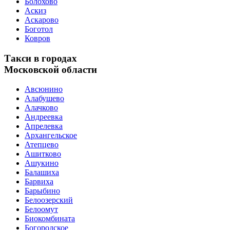
Болохово
Аскиз
Аскарово
Боготол
Ковров
Такси в городах
Московской области
Авсюнино
Алабушево
Алачково
Андреевка
Апрелевка
Архангельское
Атепцево
Ашитково
Ашукино
Балашиха
Барвиха
Барыбино
Белоозерский
Белоомут
Биокомбината
Богородское