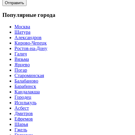
Популярные города
Москва
Шатура
Александров
Кирово-Чепецк
Ростов-на-Дону
Галич
Вязьма
Ярцево
Погар
Староминская
Балабаново
Барабинск
Кандалакша
Городец
Исилькуль
Асбест
Дмитров
Ефремов
Шарья
Гжель