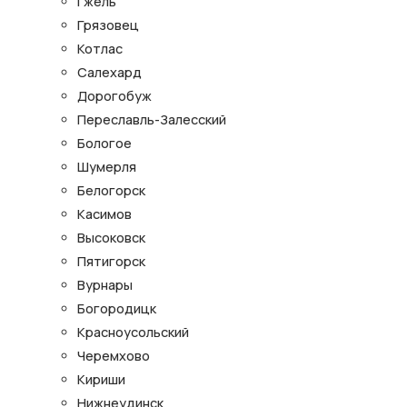
Гжель
Грязовец
Котлас
Салехард
Дорогобуж
Переславль-Залесский
Бологое
Шумерля
Белогорск
Касимов
Высоковск
Пятигорск
Вурнары
Богородицк
Красноусольский
Черемхово
Кириши
Нижнеудинск