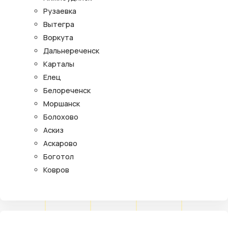
Рузаевка
Вытегра
Воркута
Дальнереченск
Карталы
Елец
Белореченск
Моршанск
Болохово
Аскиз
Аскарово
Боготол
Ковров