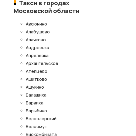
Такси в городах
Московской области
Авсюнино
Алабушево
Алачково
Андреевка
Апрелевка
Архангельское
Атепцево
Ашитково
Ашукино
Балашиха
Барвиха
Барыбино
Белоозерский
Белоомут
Биокомбината