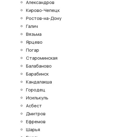
Александров
Кирово-Чепецк
Ростов-на-Дону
Галич
Вязьма
Ярцево
Погар
Староминская
Балабаново
Барабинск
Кандалакша
Городец
Исилькуль
Асбест
Дмитров
Ефремов
Шарья