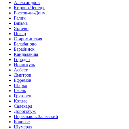
Александров
Кирово-Чепецк
Ростов-на-Дону
Галич
Вязьма
Ярцево
Погар
Староминская
Балабаново
Барабинск
Кандалакша
Городец
Исилькуль
Асбест
Дмитров
Ефремов
Шарья
Гжель
Грязовец
Котлас
Салехард
Дорогобуж
Переславль-Залесский
Бологое
Шумерля