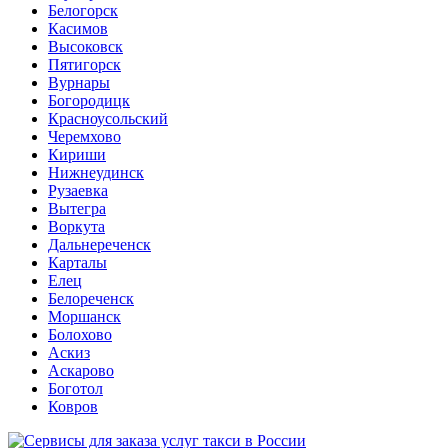
Белогорск
Касимов
Высоковск
Пятигорск
Вурнары
Богородицк
Красноусольский
Черемхово
Кириши
Нижнеудинск
Рузаевка
Вытегра
Воркута
Дальнереченск
Карталы
Елец
Белореченск
Моршанск
Болохово
Аскиз
Аскарово
Боготол
Ковров