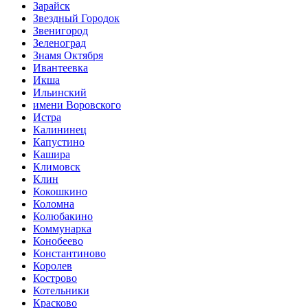
Зарайск
Звездный Городок
Звенигород
Зеленоград
Знамя Октября
Ивантеевка
Икша
Ильинский
имени Воровского
Истра
Калининец
Капустино
Кашира
Климовск
Клин
Кокошкино
Коломна
Колюбакино
Коммунарка
Конобеево
Константиново
Королев
Кострово
Котельники
Красково