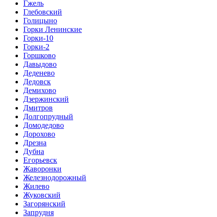
Гжель
Глебовский
Голицыно
Горки Ленинские
Горки-10
Горки-2
Горшково
Давыдово
Деденево
Дедовск
Демихово
Дзержинский
Дмитров
Долгопрудный
Домодедово
Дорохово
Дрезна
Дубна
Егорьевск
Жаворонки
Железнодорожный
Жилево
Жуковский
Загорянский
Запрудня