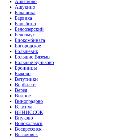
Ашитково
Ашукино
Балашиха
Барвиха
Барыбино
Белоозерский
Белоомут
Биокомбината
Богородское
Большевик
Большие Вяземы
Большое Буньково
Бронницы
Быково
Ватутинки
Вербилки
Верея
Видное
Виноградово
Власиха
ВНИИССОК
Внуково
Волоколамск
Воскресенск
Высоковск