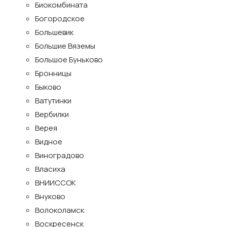
Биокомбината
Богородское
Большевик
Большие Вяземы
Большое Буньково
Бронницы
Быково
Ватутинки
Вербилки
Верея
Видное
Виноградово
Власиха
ВНИИССОК
Внуково
Волоколамск
Воскресенск