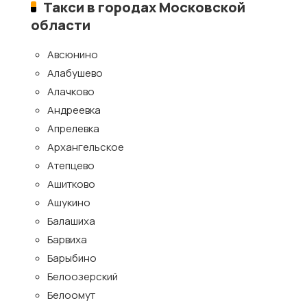
Такси в городах Московской
области
Авсюнино
Алабушево
Алачково
Андреевка
Апрелевка
Архангельское
Атепцево
Ашитково
Ашукино
Балашиха
Барвиха
Барыбино
Белоозерский
Белоомут