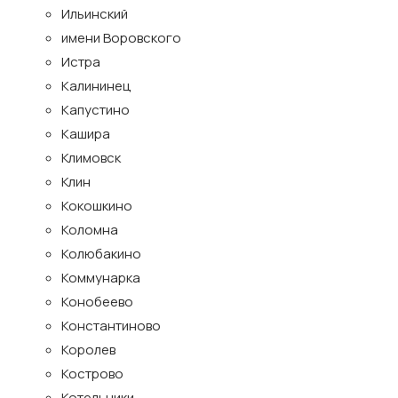
Ильинский
имени Воровского
Истра
Калининец
Капустино
Кашира
Климовск
Клин
Кокошкино
Коломна
Колюбакино
Коммунарка
Конобеево
Константиново
Королев
Кострово
Котельники