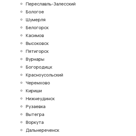
Переславль-Залесский
Бологое
Шумерля
Белогорск
Касимов
Высоковск
Пятигорск
Вурнары
Богородицк
Красноусольский
Черемхово
Кириши
Нижнеудинск
Рузаевка
Вытегра
Воркута
Дальнереченск