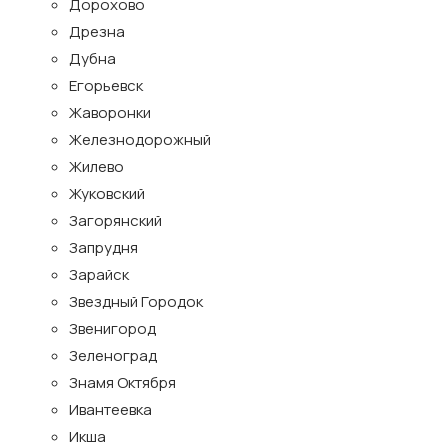
Дорохово
Дрезна
Дубна
Егорьевск
Жаворонки
Железнодорожный
Жилево
Жуковский
Загорянский
Запрудня
Зарайск
Звездный Городок
Звенигород
Зеленоград
Знамя Октября
Ивантеевка
Икша