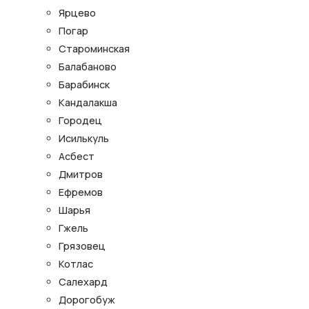
Ярцево
Погар
Староминская
Балабаново
Барабинск
Кандалакша
Городец
Исилькуль
Асбест
Дмитров
Ефремов
Шарья
Гжель
Грязовец
Котлас
Салехард
Дорогобуж