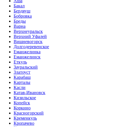
Аша
Бакал
Бердяуш
Бобровка
Бреды
Варна
Верхнеуральск
Верхний Уфалей
Вишневогорск
Долгодеревенское
Еманжелинка
Еманжелинск
Еткуль
Зауральский
Златоуст
Карабаш
Карталы
Касли
Катав-Ивановск
Кизильское
Копейск
Коркино
Красногорский
Кременкуль
Кропачево