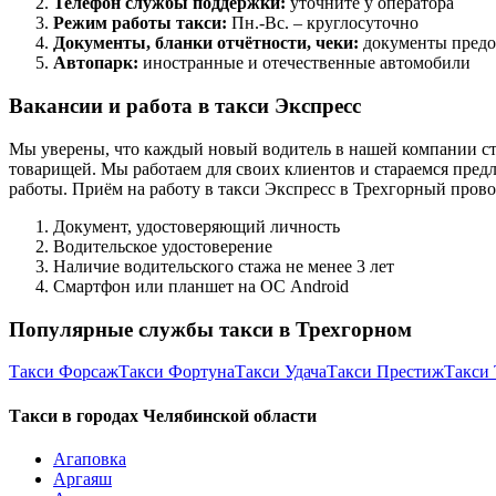
Телефон службы поддержки:
уточните у оператора
Режим работы такси:
Пн.-Вс. – круглосуточно
Документы, бланки отчётности, чеки:
документы предо
Автопарк:
иностранные и отечественные автомобили
Вакансии и работа в такси Экспресс
Мы уверены, что каждый новый водитель в нашей компании ст
товарищей. Мы работаем для своих клиентов и стараемся предл
работы. Приём на работу в такси Экспресс в Трехгорный пров
Документ, удостоверяющий личность
Водительское удостоверение
Наличие водительского стажа не менее 3 лет
Смартфон или планшет на ОС Android
Популярные службы такси в Трехгорном
Такси Форсаж
Такси Фортуна
Такси Удача
Такси Престиж
Такси
Такси в городах Челябинской области
Агаповка
Аргаяш