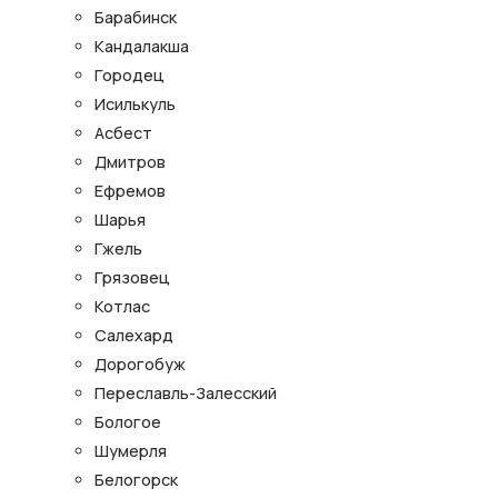
Барабинск
Кандалакша
Городец
Исилькуль
Асбест
Дмитров
Ефремов
Шарья
Гжель
Грязовец
Котлас
Салехард
Дорогобуж
Переславль-Залесский
Бологое
Шумерля
Белогорск