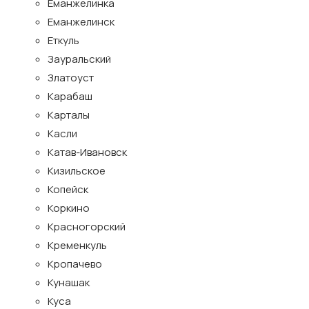
Еманжелинка
Еманжелинск
Еткуль
Зауральский
Златоуст
Карабаш
Карталы
Касли
Катав-Ивановск
Кизильское
Копейск
Коркино
Красногорский
Кременкуль
Кропачево
Кунашак
Куса