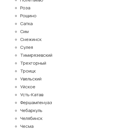
Роза
Рощино
Сатка
Сим
Снежинск
Сулея
Тимирязевский
Трехгорный
Троицк
Увельский
Уйское
Усть-Катав
Фершампенуаз
Чебаркуль
Челябинск
Чесма