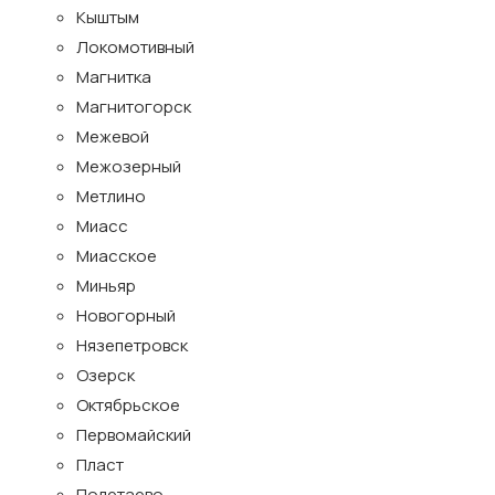
Кыштым
Локомотивный
Магнитка
Магнитогорск
Межевой
Межозерный
Метлино
Миасс
Миасское
Миньяр
Новогорный
Нязепетровск
Озерск
Октябрьское
Первомайский
Пласт
Полетаево