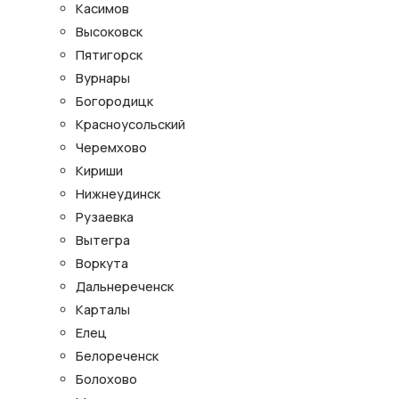
Касимов
Высоковск
Пятигорск
Вурнары
Богородицк
Красноусольский
Черемхово
Кириши
Нижнеудинск
Рузаевка
Вытегра
Воркута
Дальнереченск
Карталы
Елец
Белореченск
Болохово