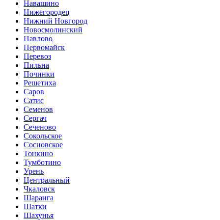
Навашино
Нижегородец
Нижний Новгород
Новосмолинский
Павлово
Первомайск
Перевоз
Пильна
Починки
Решетиха
Саров
Сатис
Семенов
Сергач
Сеченово
Сокольское
Сосновское
Тонкино
Тумботино
Урень
Центральный
Чкаловск
Шаранга
Шатки
Шахунья