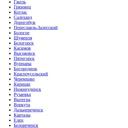
Гжель
Грязовец
Котлас
Салехард
Дорогобуж
Переславль-Залесский
Бологое
Шумерля
Белогорск
Касимов
Высоковск
Пятигорск
Вурнары
Богородицк
Красноусольский
Черемхово
Кириши
Нижнеудинск
Рузаевка
Вытегра
Воркута
Дальнереченск
Карталы
Елец
Белореченск