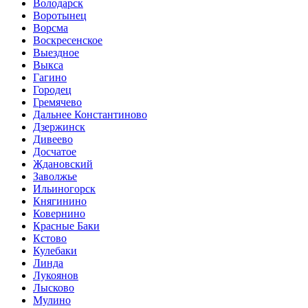
Володарск
Воротынец
Ворсма
Воскресенское
Выездное
Выкса
Гагино
Городец
Гремячево
Дальнее Константиново
Дзержинск
Дивеево
Досчатое
Ждановский
Заволжье
Ильиногорск
Княгинино
Ковернино
Красные Баки
Кстово
Кулебаки
Линда
Лукоянов
Лысково
Мулино