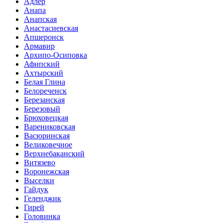
Адлер
Анапа
Анапская
Анастасиевская
Апшеронск
Армавир
Архипо-Осиповка
Афипский
Ахтырский
Белая Глина
Белореченск
Березанская
Березовый
Брюховецкая
Варениковская
Васюринская
Великовечное
Верхнебаканский
Витязево
Воронежская
Выселки
Гайдук
Геленджик
Гирей
Головинка