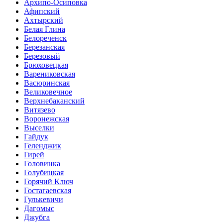
Архипо-Осиповка
Афипский
Ахтырский
Белая Глина
Белореченск
Березанская
Березовый
Брюховецкая
Варениковская
Васюринская
Великовечное
Верхнебаканский
Витязево
Воронежская
Выселки
Гайдук
Геленджик
Гирей
Головинка
Голубицкая
Горячий Ключ
Гостагаевская
Гулькевичи
Дагомыс
Джубга