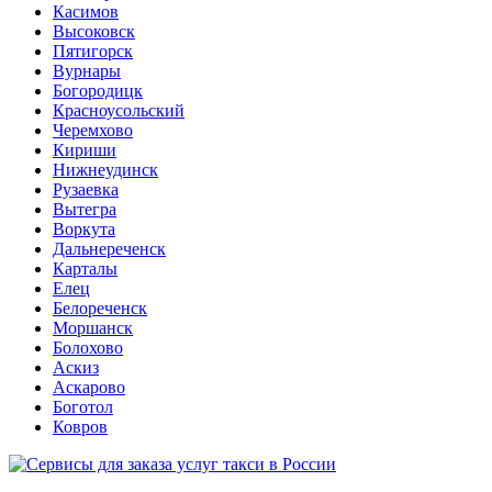
Касимов
Высоковск
Пятигорск
Вурнары
Богородицк
Красноусольский
Черемхово
Кириши
Нижнеудинск
Рузаевка
Вытегра
Воркута
Дальнереченск
Карталы
Елец
Белореченск
Моршанск
Болохово
Аскиз
Аскарово
Боготол
Ковров