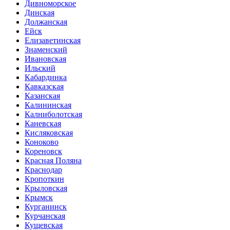
Дивноморское
Динская
Должанская
Ейск
Елизаветинская
Знаменский
Ивановская
Ильский
Кабардинка
Кавказская
Казанская
Калининская
Калниболотская
Каневская
Кисляковская
Коноково
Кореновск
Красная Поляна
Краснодар
Кропоткин
Крыловская
Крымск
Курганинск
Курчанская
Кущевская