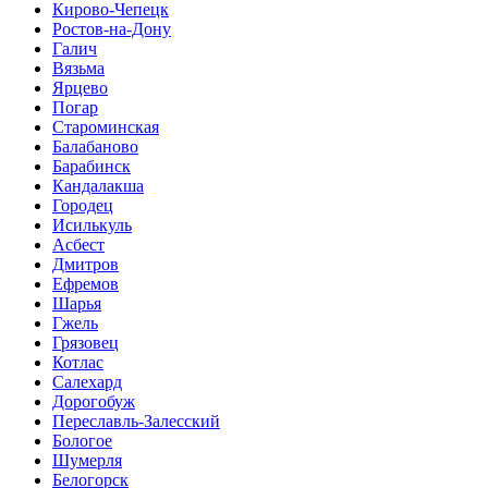
Кирово-Чепецк
Ростов-на-Дону
Галич
Вязьма
Ярцево
Погар
Староминская
Балабаново
Барабинск
Кандалакша
Городец
Исилькуль
Асбест
Дмитров
Ефремов
Шарья
Гжель
Грязовец
Котлас
Салехард
Дорогобуж
Переславль-Залесский
Бологое
Шумерля
Белогорск