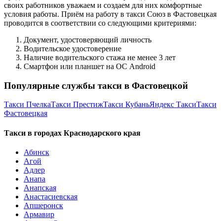
своих работников уважаем и создаем для них комфортные
условия работы. Приём на работу в такси Союз в Фастовецкая
проводится в соответствии со следующими критериями:
Документ, удостоверяющий личность
Водительское удостоверение
Наличие водительского стажа не менее 3 лет
Смартфон или планшет на ОС Android
Популярные службы такси в Фастовецкой
Такси Пчелка
Такси Престиж
Такси Кубань
Яндекс Такси
Такси
Фастовецкая
Такси в городах Краснодарского края
Абинск
Агой
Адлер
Анапа
Анапская
Анастасиевская
Апшеронск
Армавир