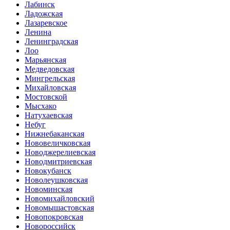
Лабинск
Ладожская
Лазаревское
Ленина
Ленинградская
Лоо
Марьянская
Медведовская
Мингрельская
Михайловская
Мостовской
Мысхако
Натухаевская
Небуг
Нижнебаканская
Нововеличковская
Новоджерелиевская
Новодмитриевская
Новокубанск
Новолеушковская
Новоминская
Новомихайловский
Новомышастовская
Новопокровская
Новороссийск