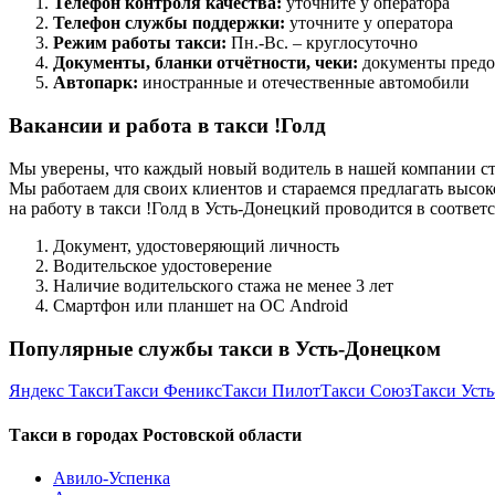
Телефон контроля качества:
уточните у оператора
Телефон службы поддержки:
уточните у оператора
Режим работы такси:
Пн.-Вс. – круглосуточно
Документы, бланки отчётности, чеки:
документы предо
Автопарк:
иностранные и отечественные автомобили
Вакансии и работа в такси !Голд
Мы уверены, что каждый новый водитель в нашей компании ст
Мы работаем для своих клиентов и стараемся предлагать высок
на работу в такси !Голд в Усть-Донецкий проводится в соотве
Документ, удостоверяющий личность
Водительское удостоверение
Наличие водительского стажа не менее 3 лет
Смартфон или планшет на ОС Android
Популярные службы такси в Усть-Донецком
Яндекс Такси
Такси Феникс
Такси Пилот
Такси Союз
Такси Уст
Такси в городах Ростовской области
Авило-Успенка