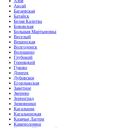
Азов
Аксай
Багаевская
Батайск
Белая Калитва
Боковская
Большая Мартыновка
Веселый
Вешенская
Волгодонск
Волошино
Глубокий
Горняцкий
Гуково
Донецк
Дубовское
Егорлыкская
Заветное
Зверево
Зерноград
Зимовники
Кагальник
Кагальницкая
Казачьи Лагери
Каменоломни