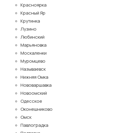
Красноярка
Красный Яр
Крутинка
Лузино
Любинский
Марьяновка
Москаленки
Муромцево
Называевск
Нижняя Омка
Нововаршавка
Новоомский
Одесское
Оконешниково
Омск
Павлоградка