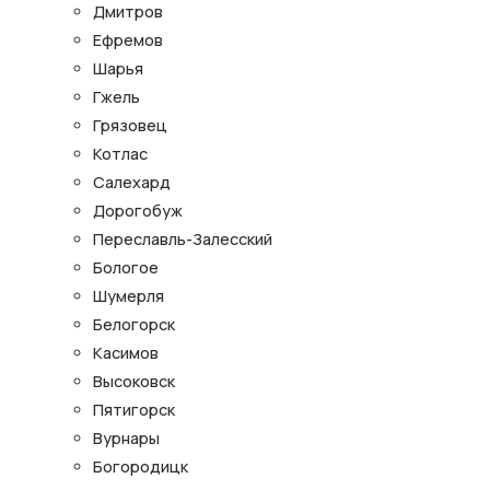
Дмитров
Ефремов
Шарья
Гжель
Грязовец
Котлас
Салехард
Дорогобуж
Переславль-Залесский
Бологое
Шумерля
Белогорск
Касимов
Высоковск
Пятигорск
Вурнары
Богородицк