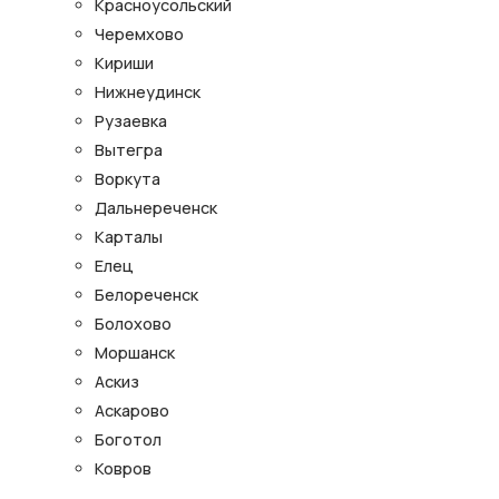
Красноусольский
Черемхово
Кириши
Нижнеудинск
Рузаевка
Вытегра
Воркута
Дальнереченск
Карталы
Елец
Белореченск
Болохово
Моршанск
Аскиз
Аскарово
Боготол
Ковров