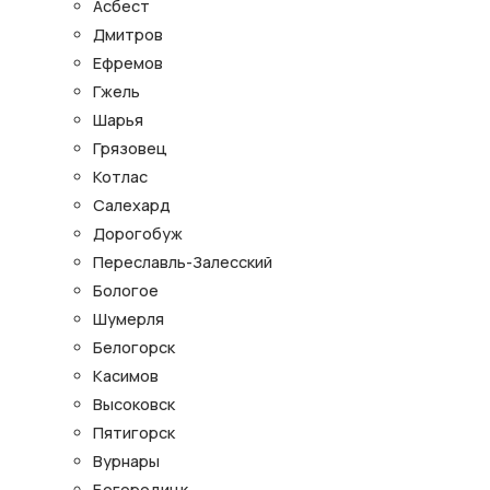
Асбест
Дмитров
Ефремов
Гжель
Шарья
Грязовец
Котлас
Салехард
Дорогобуж
Переславль-Залесский
Бологое
Шумерля
Белогорск
Касимов
Высоковск
Пятигорск
Вурнары
Богородицк