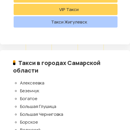
VIP Такси
Такси Жигулевск
Такси в городах Самарской
области
Алексеевка
Безенчук
Богатое
Большая Глушица
Большая Черниговка
Борское
Волжский