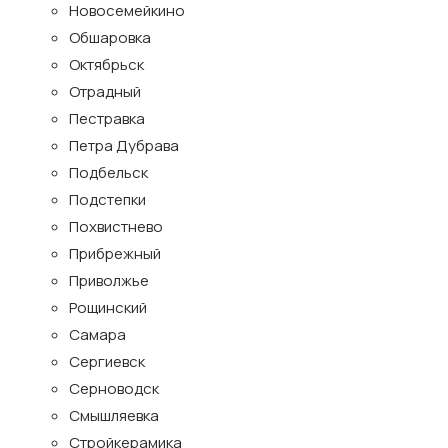
Новосемейкино
Обшаровка
Октябрьск
Отрадный
Пестравка
Петра Дубрава
Подбельск
Подстепки
Похвистнево
Прибрежный
Приволжье
Рощинский
Самара
Сергиевск
Серноводск
Смышляевка
Стройкерамика