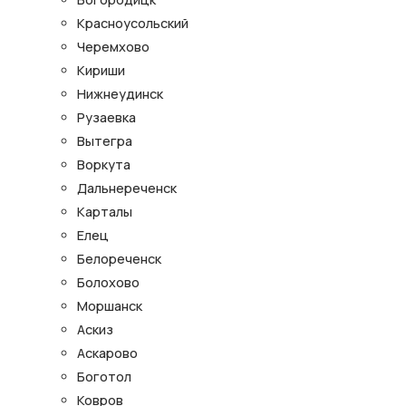
Красноусольский
Черемхово
Кириши
Нижнеудинск
Рузаевка
Вытегра
Воркута
Дальнереченск
Карталы
Елец
Белореченск
Болохово
Моршанск
Аскиз
Аскарово
Боготол
Ковров