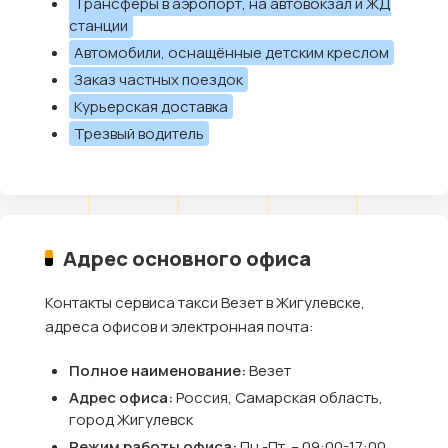
Трансферы в аэропорт, на автовокзал и ЖД
станции
Автомобили, оснащённые детским креслом
Заказ частных поездок
Курьерская доставка
Трезвый водитель
Адрес основного офиса
Контакты сервиса такси Везет в Жигулевске,
адреса офисов и электронная почта:
Полное наименование:
Везет
Адрес офиса:
Россия, Самарская область,
город Жигулевск
Режим работы офиса:
Пн.-Пт. – 09:00-17:00