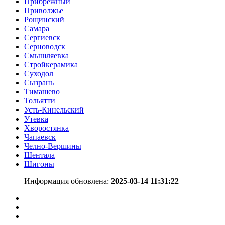
Прибрежный
Приволжье
Рощинский
Самара
Сергиевск
Серноводск
Смышляевка
Стройкерамика
Суходол
Сызрань
Тимашево
Тольятти
Усть-Кинельский
Утевка
Хворостянка
Чапаевск
Челно-Вершины
Шентала
Шигоны
Информация обновлена:
2025-03-14 11:31:22