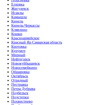
Георгиевка
Елховка
Жигулевск
Исаклы
Камышла
Кинель
Кинель-Черкассы
Клявлино
Кошки
Красноармейское
Красный Яр Самарская область
Кротовка
Курумоч
Мирный
Нефтегорск
Новокуйбышевск
Новосемейкино
Обшаровка
Октябрьск
Отрадный
Пестравка
Петра Дубрава
Подбельск
Подстепки
Похвистнево