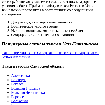
своих работников уважаем и создаем для них комфортные
условия работы. Приём на работу в такси Регион в Усть-
Кинельский проводится в соответствии со следующими
критериями:
Документ, удостоверяющий личность
Водительское удостоверение
Наличие водительского стажа не менее 3 лет
Смартфон или планшет на ОС Android
Популярные службы такси в Усть-Кинельском
Такси Престиж
Такси Север
Такси Пилот
Такси Вираж
Такси
Усть-Кинельский
Такси в городах Самарской области
Алексеевка
Безенчук
Богатое
Большая Глушица
Большая Черниговка
Борское
Волжский