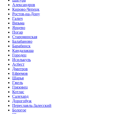
Шатура
Александров
Кирово-Чепецк
Ростов-на-Дону
Галич
Вязьма
Ярцево
Погар
Староминская
Балабаново
Барабинск
Кандалакша
Городец
Исилькуль
Асбест
Дмитров
Ефремов
Шарья
Гжель
Грязовец
Котлас
Салехард
Дорогобуж
Переславль-Залесский
Бологое