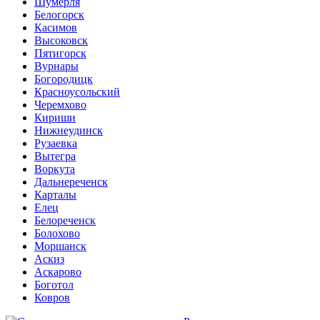
Шумерля
Белогорск
Касимов
Высоковск
Пятигорск
Вурнары
Богородицк
Красноусольский
Черемхово
Кириши
Нижнеудинск
Рузаевка
Вытегра
Воркута
Дальнереченск
Карталы
Елец
Белореченск
Болохово
Моршанск
Аскиз
Аскарово
Боготол
Ковров