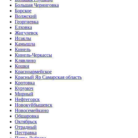
Большая Черниговка
Борское
Волжский
Георгиевка
Елховка
Жигулевск
Исаклы
Камышла
Кинель
Кинель-Черкассы
Клявлино
Кошки
Красноармейское
Красный Яр Самарская область
Кротовка
Курумоч
Мирный
Нефтегорск
Новокуйбышевск
Новосемейкино
Обшаровка
Октябрьск
Отрадный
Пестравка