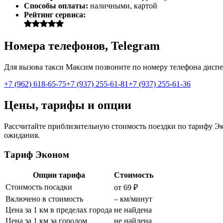
Способы оплаты:
наличными, картой
Рейтинг сервиса:
Номера телефонов, Telegram
Для вызова такси Максим позвоните по номеру телефона диспет
+7 (962) 618-65-75
+7 (937) 255-61-81
+7 (937) 255-61-36
Цены, тарифы и опции
Рассчитайте приблизительную стоимость поездки по тарифу Эко
ожидания.
Тариф Эконом
Опции тарифа
Стоимость
Стоимость посадки
от 69 ₽
Включено в стоимость
– км/минут
Цена за 1 км в пределах города
не найдена
Цена за 1 км за городом
не найдена