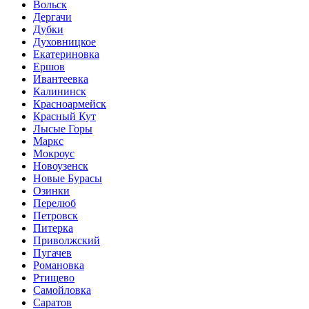
Вольск
Дергачи
Дубки
Духовницкое
Екатериновка
Ершов
Ивантеевка
Калининск
Красноармейск
Красный Кут
Лысые Горы
Маркс
Мокроус
Новоузенск
Новые Бурасы
Озинки
Перелюб
Петровск
Питерка
Приволжский
Пугачев
Романовка
Ртищево
Самойловка
Саратов