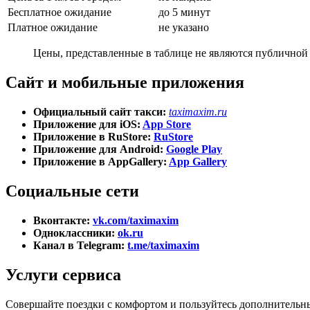
Бесплатное ожидание
до 5 минут
Платное ожидание
не указано
Цены, представленные в таблице не являются публичной 
Сайт и мобильные приложения
Официальный сайт такси:
taximaxim.ru
Приложение для iOS:
App Store
Приложение в RuStore:
RuStore
Приложение для Android:
Google Play
Приложение в AppGallery:
App Gallery
Социальные сети
Вконтакте:
vk.com/taximaxim
Одноклассники:
ok.ru
Канал в Telegram:
t.me/taximaxim
Услуги сервиса
Совершайте поездки с комфортом и пользуйтесь дополнительн