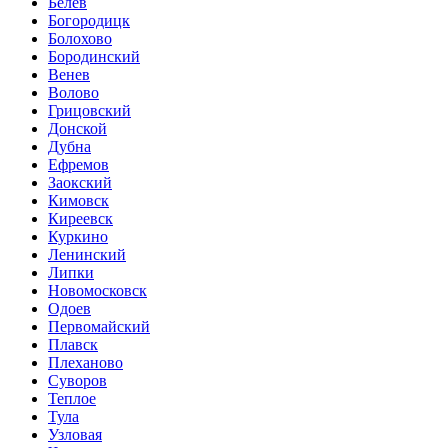
Белев
Богородицк
Болохово
Бородинский
Венев
Волово
Грицовский
Донской
Дубна
Ефремов
Заокский
Кимовск
Киреевск
Куркино
Ленинский
Липки
Новомосковск
Одоев
Первомайский
Плавск
Плеханово
Суворов
Теплое
Тула
Узловая