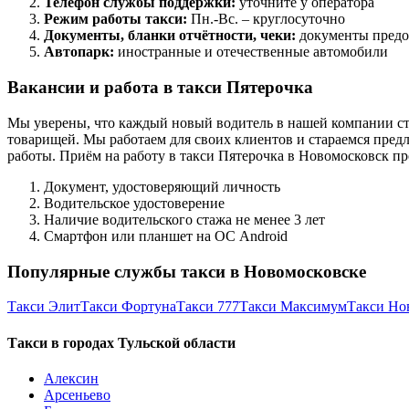
Телефон службы поддержки:
уточните у оператора
Режим работы такси:
Пн.-Вс. – круглосуточно
Документы, бланки отчётности, чеки:
документы предо
Автопарк:
иностранные и отечественные автомобили
Вакансии и работа в такси Пятерочка
Мы уверены, что каждый новый водитель в нашей компании ст
товарищей. Мы работаем для своих клиентов и стараемся предл
работы. Приём на работу в такси Пятерочка в Новомосковск п
Документ, удостоверяющий личность
Водительское удостоверение
Наличие водительского стажа не менее 3 лет
Смартфон или планшет на ОС Android
Популярные службы такси в Новомосковске
Такси Элит
Такси Фортуна
Такси 777
Такси Максимум
Такси Но
Такси в городах Тульской области
Алексин
Арсеньево