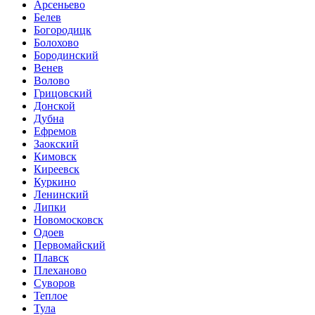
Арсеньево
Белев
Богородицк
Болохово
Бородинский
Венев
Волово
Грицовский
Донской
Дубна
Ефремов
Заокский
Кимовск
Киреевск
Куркино
Ленинский
Липки
Новомосковск
Одоев
Первомайский
Плавск
Плеханово
Суворов
Теплое
Тула