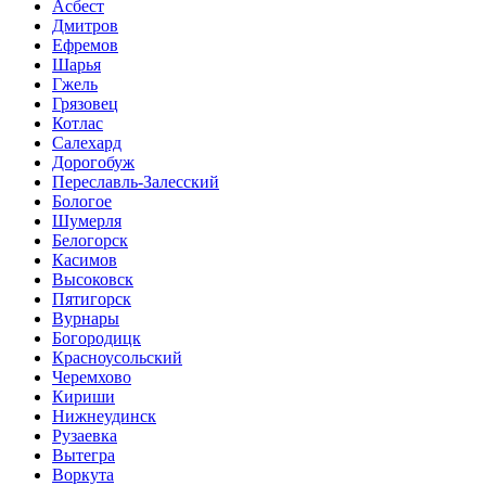
Асбест
Дмитров
Ефремов
Шарья
Гжель
Грязовец
Котлас
Салехард
Дорогобуж
Переславль-Залесский
Бологое
Шумерля
Белогорск
Касимов
Высоковск
Пятигорск
Вурнары
Богородицк
Красноусольский
Черемхово
Кириши
Нижнеудинск
Рузаевка
Вытегра
Воркута