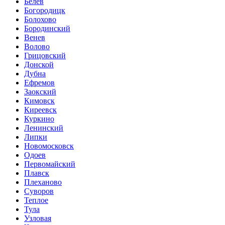
Белев
Богородицк
Болохово
Бородинский
Венев
Волово
Грицовский
Донской
Дубна
Ефремов
Заокский
Кимовск
Киреевск
Куркино
Ленинский
Липки
Новомосковск
Одоев
Первомайский
Плавск
Плеханово
Суворов
Теплое
Тула
Узловая