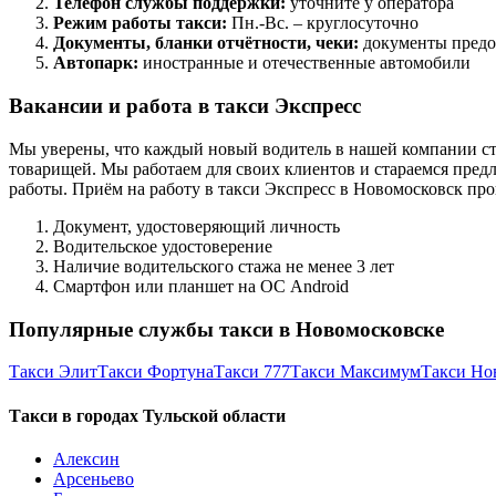
Телефон службы поддержки:
уточните у оператора
Режим работы такси:
Пн.-Вс. – круглосуточно
Документы, бланки отчётности, чеки:
документы предо
Автопарк:
иностранные и отечественные автомобили
Вакансии и работа в такси Экспресс
Мы уверены, что каждый новый водитель в нашей компании ст
товарищей. Мы работаем для своих клиентов и стараемся предл
работы. Приём на работу в такси Экспресс в Новомосковск пр
Документ, удостоверяющий личность
Водительское удостоверение
Наличие водительского стажа не менее 3 лет
Смартфон или планшет на ОС Android
Популярные службы такси в Новомосковске
Такси Элит
Такси Фортуна
Такси 777
Такси Максимум
Такси Но
Такси в городах Тульской области
Алексин
Арсеньево