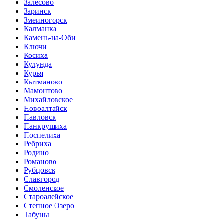
Залесово
Заринск
Змеиногорск
Калманка
Камень-на-Оби
Ключи
Косиха
Кулунда
Курья
Кытманово
Мамонтово
Михайловское
Новоалтайск
Павловск
Панкрушиха
Поспелиха
Ребриха
Родино
Романово
Рубцовск
Славгород
Смоленское
Староалейское
Степное Озеро
Табуны