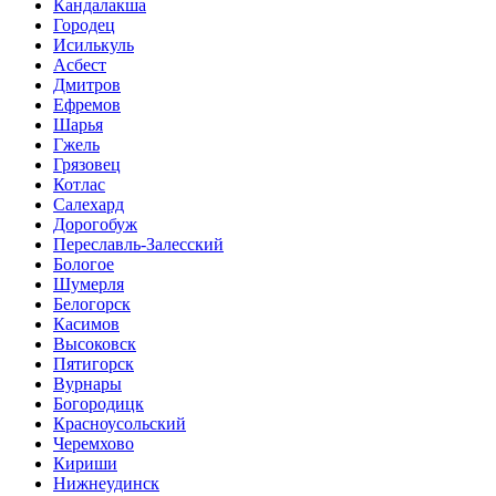
Кандалакша
Городец
Исилькуль
Асбест
Дмитров
Ефремов
Шарья
Гжель
Грязовец
Котлас
Салехард
Дорогобуж
Переславль-Залесский
Бологое
Шумерля
Белогорск
Касимов
Высоковск
Пятигорск
Вурнары
Богородицк
Красноусольский
Черемхово
Кириши
Нижнеудинск