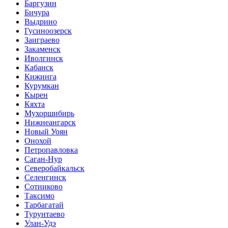
Баргузин
Бичура
Выдрино
Гусиноозерск
Заиграево
Закаменск
Иволгинск
Кабанск
Кижинга
Курумкан
Кырен
Кяхта
Мухоршибирь
Нижнеангарск
Новый Уоян
Онохой
Петропавловка
Саган-Нур
Северобайкальск
Селенгинск
Сотниково
Таксимо
Тарбагатай
Турунтаево
Улан-Удэ