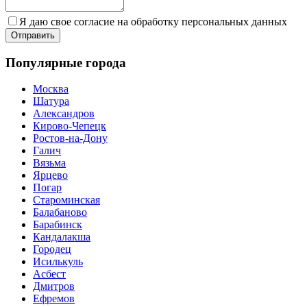
Я даю свое согласие на обработку персональных данных
Популярные города
Москва
Шатура
Александров
Кирово-Чепецк
Ростов-на-Дону
Галич
Вязьма
Ярцево
Погар
Староминская
Балабаново
Барабинск
Кандалакша
Городец
Исилькуль
Асбест
Дмитров
Ефремов