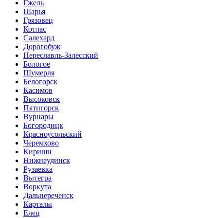
Гжель
Шарья
Грязовец
Котлас
Салехард
Дорогобуж
Переславль-Залесский
Бологое
Шумерля
Белогорск
Касимов
Высоковск
Пятигорск
Вурнары
Богородицк
Красноусольский
Черемхово
Кириши
Нижнеудинск
Рузаевка
Вытегра
Воркута
Дальнереченск
Карталы
Елец