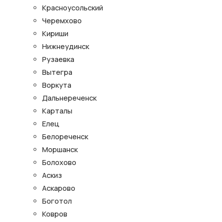
Красноусольский
Черемхово
Кириши
Нижнеудинск
Рузаевка
Вытегра
Воркута
Дальнереченск
Карталы
Елец
Белореченск
Моршанск
Болохово
Аскиз
Аскарово
Боготол
Ковров