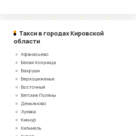
Такси в городах Кировской
области
Афанасьево
Белая Холуница
Вахруши
Верхошижемье
Восточный
Вятские Поляны
Демьяново
Зуевка
Кикнур
Кильмезь