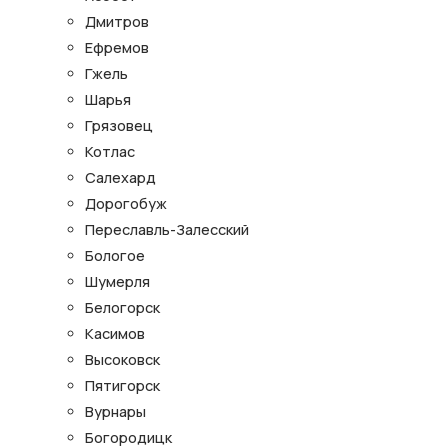
Дмитров
Ефремов
Гжель
Шарья
Грязовец
Котлас
Салехард
Дорогобуж
Переславль-Залесский
Бологое
Шумерля
Белогорск
Касимов
Высоковск
Пятигорск
Вурнары
Богородицк