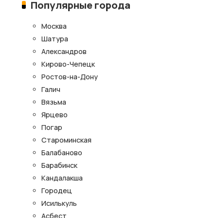
Популярные города
Москва
Шатура
Александров
Кирово-Чепецк
Ростов-на-Дону
Галич
Вязьма
Ярцево
Погар
Староминская
Балабаново
Барабинск
Кандалакша
Городец
Исилькуль
Асбест