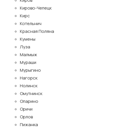
Киров
Кирово-Чепецк
Кирс
Котельнич
Красная Поляна
Кумены
Луза
Малмыж
Мураши
Мурыгино
Нагорск
Нолинск
Омутнинск
Опарино
Оричи
Орлов
Пижанка