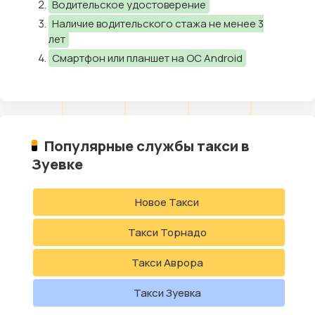
Водительское удостоверение
Наличие водительского стажа не менее 3
лет
Смартфон или планшет на ОС Android
Популярные службы такси в
Зуевке
Новое Такси
Такси Торнадо
Такси Аврора
Такси Зуевка