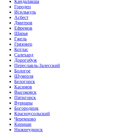
Кандалакша
Городец
Исилькуль
Асбест
Дмитров
Ефремов
Шарья
Гжель
Грязовец
Котлас
Салехард
Дорогобуж
Переславль-Залесский
Бологое
Шумерля
Белогорск
Касимов
Высоковск
Пятигорск
Вурнары
Богородицк
Красноусольский
Черемхово
Кириши
Нижнеудинск