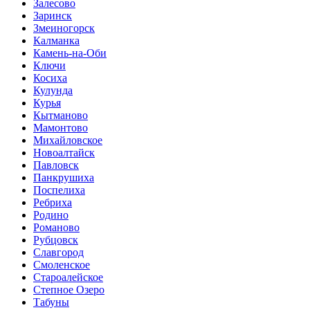
Залесово
Заринск
Змеиногорск
Калманка
Камень-на-Оби
Ключи
Косиха
Кулунда
Курья
Кытманово
Мамонтово
Михайловское
Новоалтайск
Павловск
Панкрушиха
Поспелиха
Ребриха
Родино
Романово
Рубцовск
Славгород
Смоленское
Староалейское
Степное Озеро
Табуны