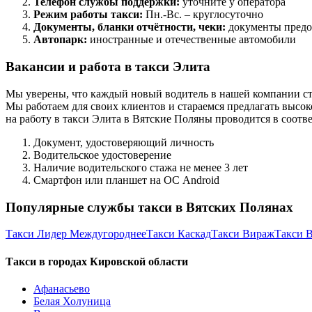
Телефон службы поддержки:
уточните у оператора
Режим работы такси:
Пн.-Вс. – круглосуточно
Документы, бланки отчётности, чеки:
документы предо
Автопарк:
иностранные и отечественные автомобили
Вакансии и работа в такси Элита
Мы уверены, что каждый новый водитель в нашей компании ст
Мы работаем для своих клиентов и стараемся предлагать высок
на работу в такси Элита в Вятские Поляны проводится в соот
Документ, удостоверяющий личность
Водительское удостоверение
Наличие водительского стажа не менее 3 лет
Смартфон или планшет на ОС Android
Популярные службы такси в Вятских Полянах
Такси Лидер Междугороднее
Такси Каскад
Такси Вираж
Такси 
Такси в городах Кировской области
Афанасьево
Белая Холуница