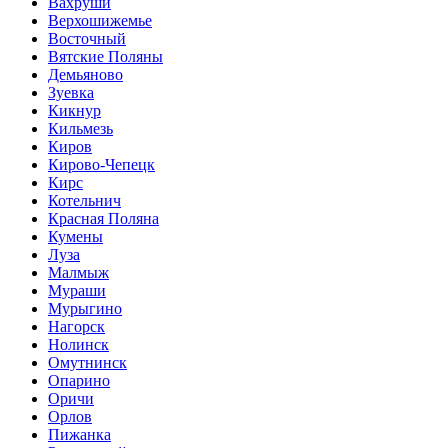
Вахруши
Верхошижемье
Восточный
Вятские Поляны
Демьяново
Зуевка
Кикнур
Кильмезь
Киров
Кирово-Чепецк
Кирс
Котельнич
Красная Поляна
Кумены
Луза
Малмыж
Мураши
Мурыгино
Нагорск
Нолинск
Омутнинск
Опарино
Оричи
Орлов
Пижанка