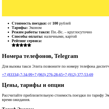
Стоимость поездки:
от
100
рублей
Тарифы:
Эконом
Режим работы такси:
Пн.-Вс. – круглосуточно
Способы оплаты:
наличными, картой
Рейтинг сервиса:
Номера телефонов, Telegram
Для вызова такси Элита позвоните по номеру телефона диспетче
+7 (83334) 7-34-99
+7 (963) 276-28-65
+7 (912) 377-53-69
Цены, тарифы и опции
Рассчитайте приблизительную стоимость поездки по тарифу Эко
время ожидания.