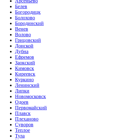
Арсеньево
Белев
Богородицк
Болохово
Бородинский
Венев
Волово
Грицовский
Донской
Дубна
Ефремов
Заокский
Кимовск
Киреевск
Куркино
Ленинский
Липки
Новомосковск
Одоев
Первомайский
Плавск
Плеханово
Суворов
Теплое
Тула