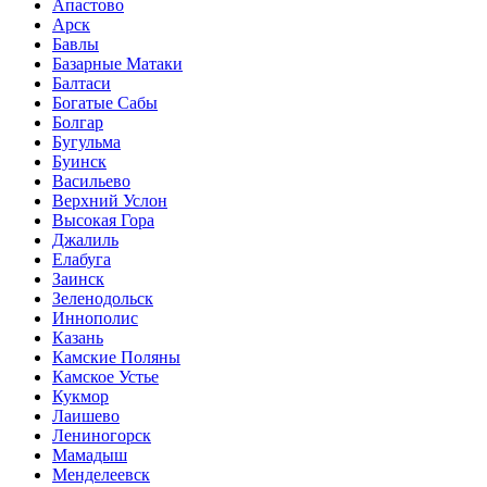
Апастово
Арск
Бавлы
Базарные Матаки
Балтаси
Богатые Сабы
Болгар
Бугульма
Буинск
Васильево
Верхний Услон
Высокая Гора
Джалиль
Елабуга
Заинск
Зеленодольск
Иннополис
Казань
Камские Поляны
Камское Устье
Кукмор
Лаишево
Лениногорск
Мамадыш
Менделеевск