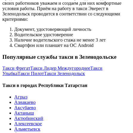
своих работников уважаем и создаем для них комфортные
условия работы. Приём на работу в такси Эверест в
Зеленодольск проводится в соответствии со следующими
критериями:
Документ, удостоверяющий личность
Водительское удостоверение
Наличие водительского стажа не менее 3 лет
Смартфон или планшет на ОС Android
Популярные службы такси в Зеленодольске
Такси Фрегат
Такси Лидер Междугороднее
Такси
Улыбка
Такси Пилот
Такси Зеленодольск
Такси в городах Республики Татарстан
Агрыз
Азнакаево
Аксубаево
Актаныш
Актюбинский
Алексеевское
Альметьевск