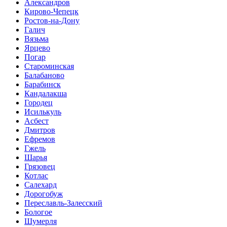
Александров
Кирово-Чепецк
Ростов-на-Дону
Галич
Вязьма
Ярцево
Погар
Староминская
Балабаново
Барабинск
Кандалакша
Городец
Исилькуль
Асбест
Дмитров
Ефремов
Гжель
Шарья
Грязовец
Котлас
Салехард
Дорогобуж
Переславль-Залесский
Бологое
Шумерля