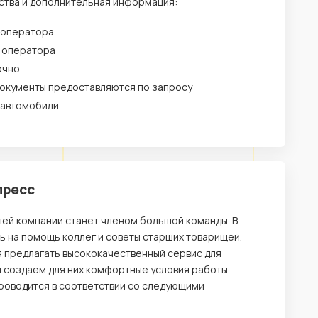
ства и дополнительная информация:
 оператора
у оператора
очно
окументы предоставляются по запросу
 автомобили
пресс
шей компании станет членом большой команды. В
ь на помощь коллег и советы старших товарищей.
я предлагать высококачественный сервис для
 и создаем для них комфортные условия работы.
проводится в соответствии со следующими