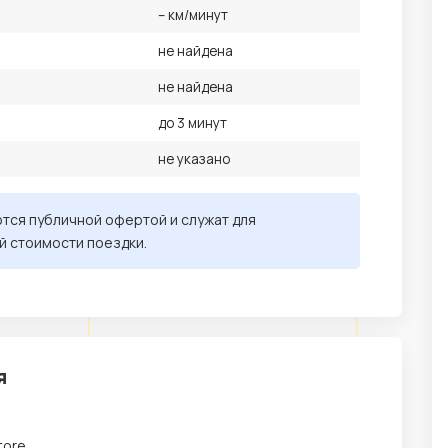
– км/минут
не найдена
не найдена
до 3 минут
не указано
ются публичной офертой и служат для
й стоимости поездки.
я
tore