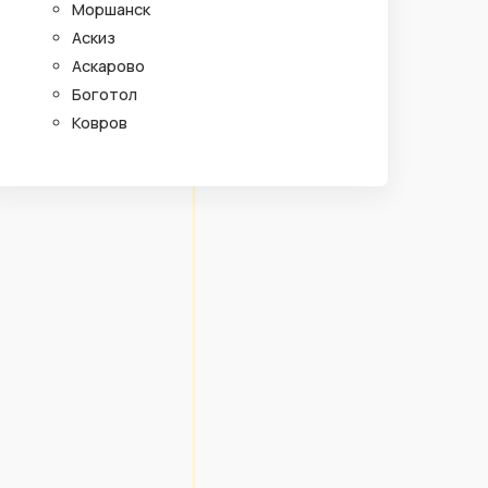
Моршанск
Аскиз
Аскарово
Боготол
Ковров