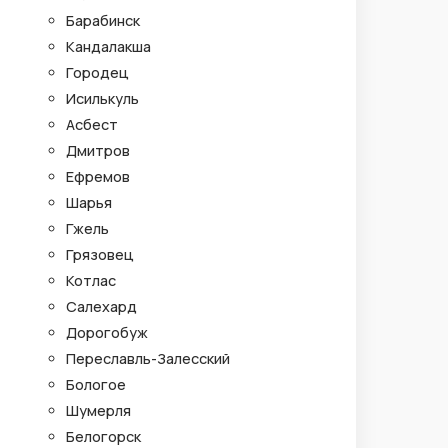
Барабинск
Кандалакша
Городец
Исилькуль
Асбест
Дмитров
Ефремов
Шарья
Гжель
Грязовец
Котлас
Салехард
Дорогобуж
Переславль-Залесский
Бологое
Шумерля
Белогорск