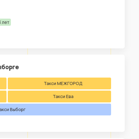
 лет
ыборге
Такси МЕЖГОРОД
Такси Ева
акси Выборг