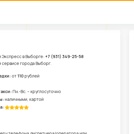
и Экспресс в Выборге:
+7 (931) 349-25-58
м сервисе города Выборг.
здки:
от
110
рублей
м
такси:
Пн.-Вс. – круглосуточно
ы:
наличными, картой
а:
меру телефона диспетчера/оператора или