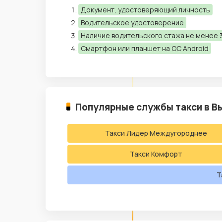
Документ, удостоверяющий личность
Водительское удостоверение
Наличие водительского стажа не менее 3
Смартфон или планшет на ОС Android
Популярные службы такси в В
Такси Лидер Междугороднее
Такси Комфорт
Т