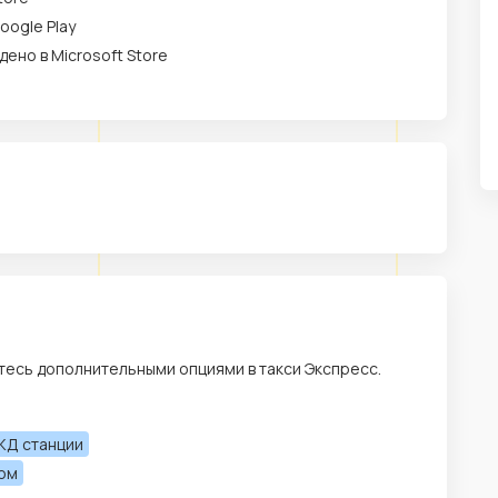
oogle Play
дено в Microsoft Store
есь дополнительными опциями в такси Экспресс.
ЖД станции
лом