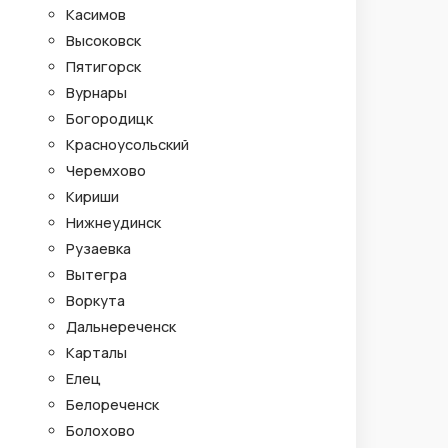
Касимов
Высоковск
Пятигорск
Вурнары
Богородицк
Красноусольский
Черемхово
Кириши
Нижнеудинск
Рузаевка
Вытегра
Воркута
Дальнереченск
Карталы
Елец
Белореченск
Болохово