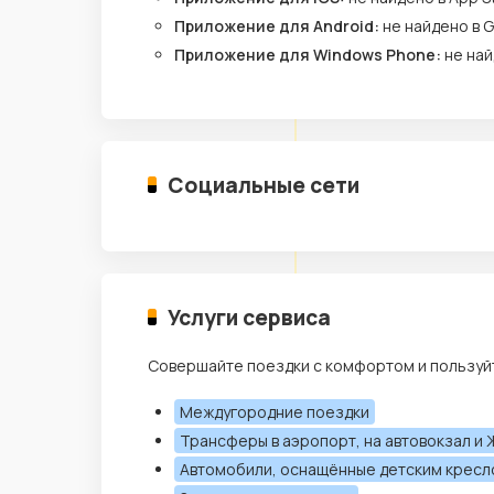
Приложение для Android:
не найдено в G
Приложение для Windows Phone:
не най
Социальные сети
Услуги сервиса
Совершайте поездки с комфортом и пользуйт
Междугородние поездки
Трансферы в аэропорт, на автовокзал и 
Автомобили, оснащённые детским крес