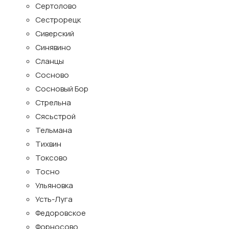
Сертолово
Сестрорецк
Сиверский
Синявино
Сланцы
Сосново
Сосновый Бор
Стрельна
Сясьстрой
Тельмана
Тихвин
Токсово
Тосно
Ульяновка
Усть-Луга
Федоровское
Форносово