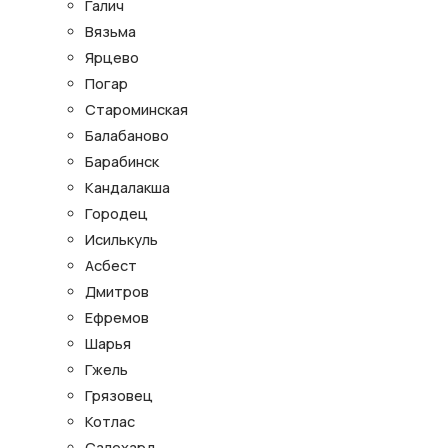
Галич
Вязьма
Ярцево
Погар
Староминская
Балабаново
Барабинск
Кандалакша
Городец
Исилькуль
Асбест
Дмитров
Ефремов
Шарья
Гжель
Грязовец
Котлас
Салехард