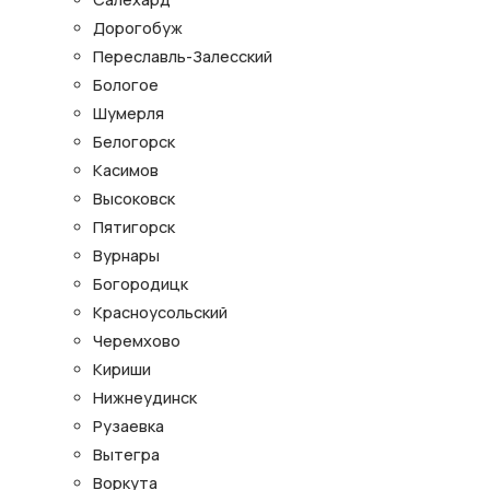
Дорогобуж
Переславль-Залесский
Бологое
Шумерля
Белогорск
Касимов
Высоковск
Пятигорск
Вурнары
Богородицк
Красноусольский
Черемхово
Кириши
Нижнеудинск
Рузаевка
Вытегра
Воркута