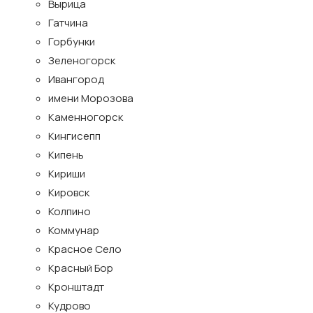
Вырица
Гатчина
Горбунки
Зеленогорск
Ивангород
имени Морозова
Каменногорск
Кингисепп
Кипень
Кириши
Кировск
Колпино
Коммунар
Красное Село
Красный Бор
Кронштадт
Кудрово