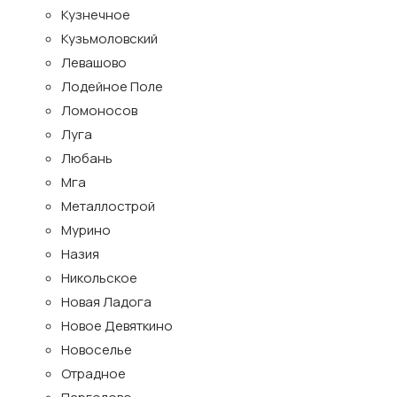
Кузнечное
Кузьмоловский
Левашово
Лодейное Поле
Ломоносов
Луга
Любань
Мга
Металлострой
Мурино
Назия
Никольское
Новая Ладога
Новое Девяткино
Новоселье
Отрадное