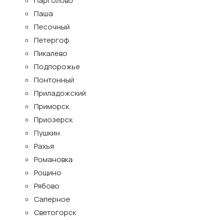
Парголово
Паша
Песочный
Петергоф
Пикалево
Подпорожье
Понтонный
Приладожский
Приморск
Приозерск
Пушкин
Рахья
Романовка
Рощино
Рябово
Саперное
Светогорск