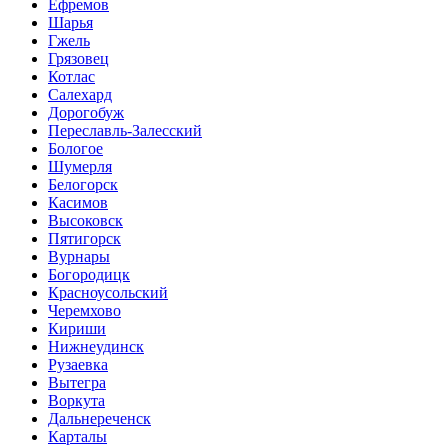
Ефремов
Шарья
Гжель
Грязовец
Котлас
Салехард
Дорогобуж
Переславль-Залесский
Бологое
Шумерля
Белогорск
Касимов
Высоковск
Пятигорск
Вурнары
Богородицк
Красноусольский
Черемхово
Кириши
Нижнеудинск
Рузаевка
Вытегра
Воркута
Дальнереченск
Карталы