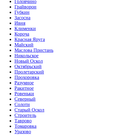
Головчино
Грайворон
Губкин
Засосна
Ивня
Клименки
Короча
Красная Яруга
Майский
Маслова Пристань
Никольское
Новый Оскол
Октябрьский
Пролетарский
Прохоровка
Разумное
Ракитное
Ровеньки
Северный
Солоти
Старый Оскол
Строитель
Таврово
Томаровка
Уразово