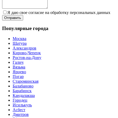
Я даю свое согласие на обработку персональных данных
Популярные города
Москва
Шатура
Александров
Кирово-Чепецк
Ростов-на-Дону
Галич
Вязьма
Ярцево
Погар
Староминская
Балабаново
Барабинск
Кандалакша
Городец
Исилькуль
Асбест
Дмитров