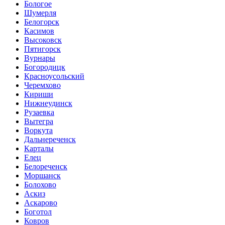
Бологое
Шумерля
Белогорск
Касимов
Высоковск
Пятигорск
Вурнары
Богородицк
Красноусольский
Черемхово
Кириши
Нижнеудинск
Рузаевка
Вытегра
Воркута
Дальнереченск
Карталы
Елец
Белореченск
Моршанск
Болохово
Аскиз
Аскарово
Боготол
Ковров