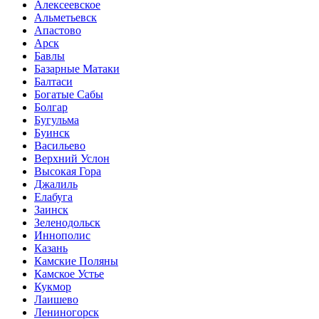
Алексеевское
Альметьевск
Апастово
Арск
Бавлы
Базарные Матаки
Балтаси
Богатые Сабы
Болгар
Бугульма
Буинск
Васильево
Верхний Услон
Высокая Гора
Джалиль
Елабуга
Заинск
Зеленодольск
Иннополис
Казань
Камские Поляны
Камское Устье
Кукмор
Лаишево
Лениногорск