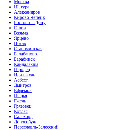
Москва
Шатура
Александров
Кирово-Чепецк
Ростов-на-Дону
Галич
Вязьма
Ярцево
Погар
Староминская
Балабаново
Барабинск
Кандалакша
Городец
Исилькуль
Асбест
Дмитров
Ефремов
Шарья
Гжель
Грязовец
Котлас
Салехард
Дорогобуж
Переславль-Залесский