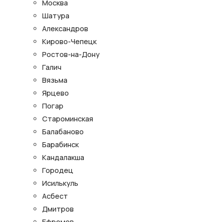
Москва
Шатура
Александров
Кирово-Чепецк
Ростов-на-Дону
Галич
Вязьма
Ярцево
Погар
Староминская
Балабаново
Барабинск
Кандалакша
Городец
Исилькуль
Асбест
Дмитров
Ефремов