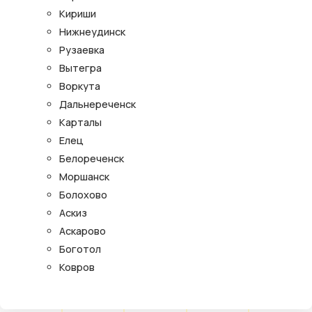
Кириши
Нижнеудинск
Рузаевка
Вытегра
Воркута
Дальнереченск
Карталы
Елец
Белореченск
Моршанск
Болохово
Аскиз
Аскарово
Боготол
Ковров