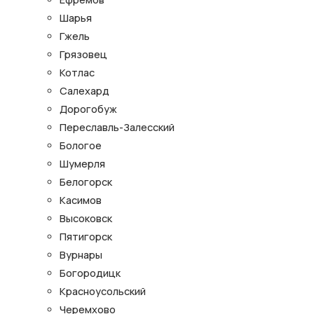
Шарья
Гжель
Грязовец
Котлас
Салехард
Дорогобуж
Переславль-Залесский
Бологое
Шумерля
Белогорск
Касимов
Высоковск
Пятигорск
Вурнары
Богородицк
Красноусольский
Черемхово