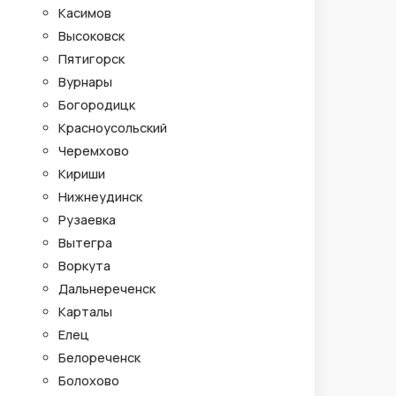
Касимов
Высоковск
Пятигорск
Вурнары
Богородицк
Красноусольский
Черемхово
Кириши
Нижнеудинск
Рузаевка
Вытегра
Воркута
Дальнереченск
Карталы
Елец
Белореченск
Болохово