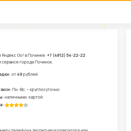
 Яндекс Go! в Починке:
+7 (4812) 54-22-22
м сервисе города Починок.
здки:
от
49
рублей
м
такси:
Пн.-Вс. – круглосуточно
ы:
наличными, картой
а:
номеру телефона диспетчера/оператора или