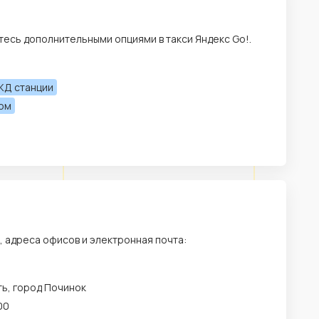
есь дополнительными опциями в такси Яндекс Go!.
ЖД станции
лом
, адреса офисов и электронная почта:
ь, город Починок
00