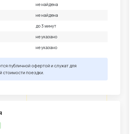
не найдена
не найдена
до 3 минут
не указано
не указано
ются публичной офертой и служат для
й стоимости поездки.
я