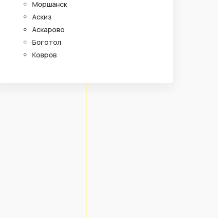
Моршанск
Аскиз
Аскарово
Боготол
Ковров