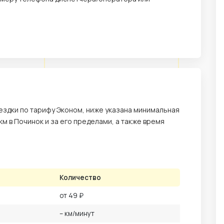
здки по тарифу Эконом, ниже указана минимальная
 км в Починок и за его пределами, а также время
Количество
от 49 ₽
– км/минут