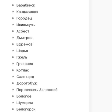
Барабинск
Кандалакша
Городец
Исилькуль
Асбест
Дмитров
Ефремов
Шарья
Гжель
Грязовец
Котлас
Салехард
Дорогобуж
Переславль-Залесский
Бологое
Шумерля
Белогорск