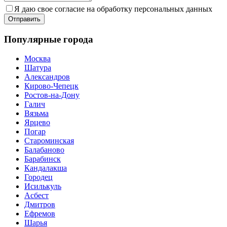
Я даю свое согласие на обработку персональных данных
Популярные города
Москва
Шатура
Александров
Кирово-Чепецк
Ростов-на-Дону
Галич
Вязьма
Ярцево
Погар
Староминская
Балабаново
Барабинск
Кандалакша
Городец
Исилькуль
Асбест
Дмитров
Ефремов
Шарья