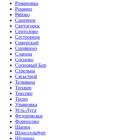
Романовка
Рощино
Рябово
Саперное
Светогорск
Сертолово
Сестрорецк
Сиверский
Синявино
Сланцы
Сосново
Сосновый Бор
Стрельна
Сясьстрой
Тельмана
Тихвин
Токсово
Тосно
Ульяновка
Усть-Луга
Федоровское
Форносово
Шапки
Шлиссельбург
Шушары