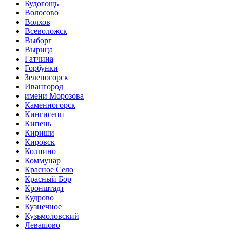
Будогощь
Волосово
Волхов
Всеволожск
Выборг
Вырица
Гатчина
Горбунки
Зеленогорск
Ивангород
имени Морозова
Каменногорск
Кингисепп
Кипень
Кириши
Кировск
Колпино
Коммунар
Красное Село
Красный Бор
Кронштадт
Кудрово
Кузнечное
Кузьмоловский
Левашово