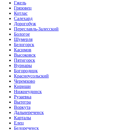
Гжель
Грязовец
Котлас
Салехард
Дорогобуж
Переславль-Залесский
Бологое
Шумерля
Белогорск
Касимов
Высоковск
Пятигорск
Вурнары
Богородицк
Красноусольский
Черемхово
Кириши
Нижнеудинск
Рузаевка
Вытегра
Воркута
Дальнереченск
Карталы
Елец
Белореченск