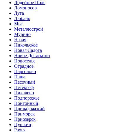
Лодейное Поле
Ломоносов
Луга
Любань
Мга
Металлострой
Мурино
Назия
Никольское
Новая Ладога
Новое Девяткино
Новоселье
Отрадное
Парголово
Паша
Песочный
Петергоф
Пикалево
Подпорожье
Понтонный
Приладожский
Приморск
Приозерск
Пушкин
Рахья