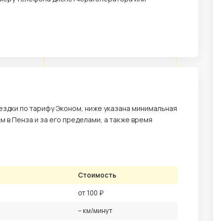
здки по тарифу Эконом, ниже указана минимальная
км в Пенза и за его пределами, а также время
Стоимость
от 100 ₽
– км/минут