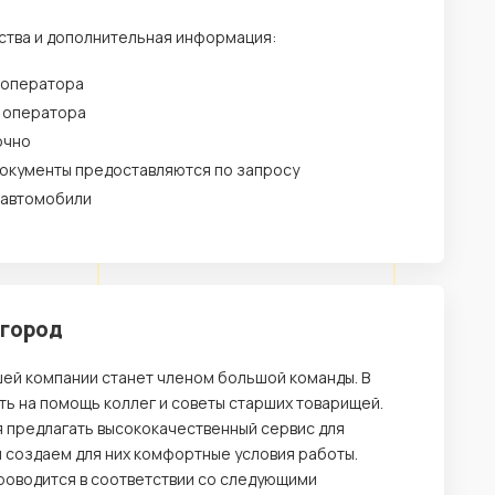
ства и дополнительная информация:
 оператора
у оператора
очно
окументы предоставляются по запросу
 автомобили
жгород
шей компании станет членом большой команды. В
ь на помощь коллег и советы старших товарищей.
я предлагать высококачественный сервис для
 и создаем для них комфортные условия работы.
проводится в соответствии со следующими