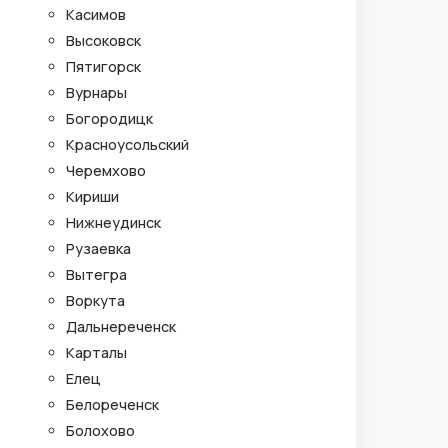
Касимов
Высоковск
Пятигорск
Вурнары
Богородицк
Красноусольский
Черемхово
Кириши
Нижнеудинск
Рузаевка
Вытегра
Воркута
Дальнереченск
Карталы
Елец
Белореченск
Болохово