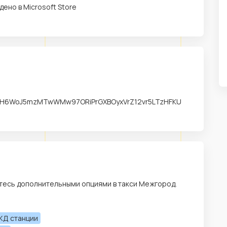
дено в Microsoft Store
J5OH6WoJ5mzMTwWMw97ORiPrGXBOyxVrZ12vr5LTzHFKU
тесь дополнительными опциями в такси Межгород.
ЖД станции