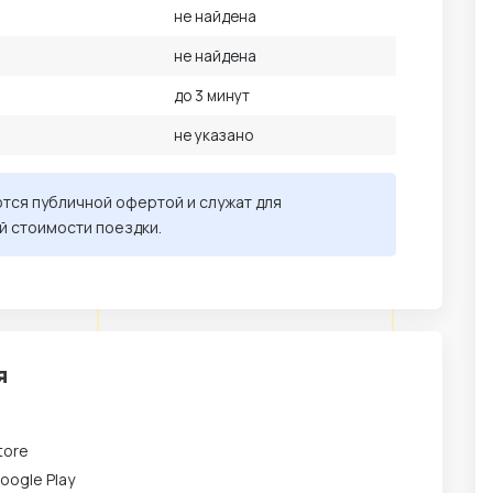
не найдена
не найдена
до 3 минут
не указано
ются публичной офертой и служат для
й стоимости поездки.
я
tore
oogle Play