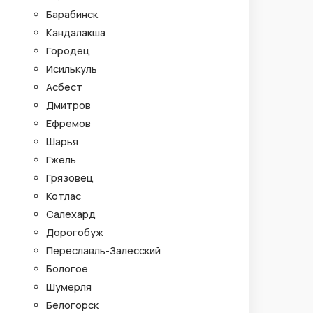
Барабинск
Кандалакша
Городец
Исилькуль
Асбест
Дмитров
Ефремов
Шарья
Гжель
Грязовец
Котлас
Салехард
Дорогобуж
Переславль-Залесский
Бологое
Шумерля
Белогорск