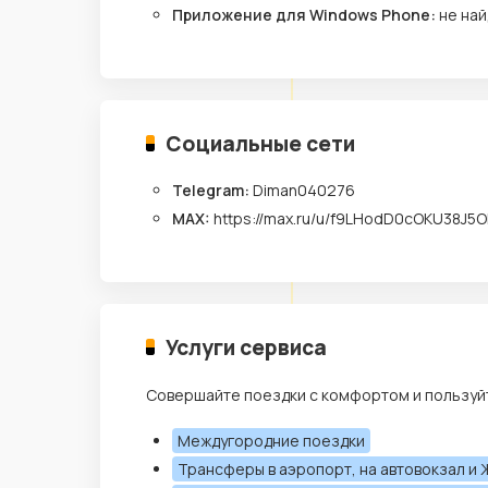
Приложение для Windows Phone:
не най
Социальные сети
Telegram:
Diman040276
MAX:
https://max.ru/u/f9LHodD0cOKU38
Услуги сервиса
Совершайте поездки с комфортом и пользуй
Междугородние поездки
Трансферы в аэропорт, на автовокзал и 