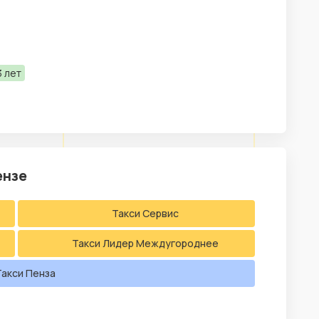
 лет
ензе
Такси Сервис
Такси Лидер Междугороднее
Такси Пенза