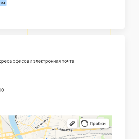
лом
дреса офисов и электронная почта:
00