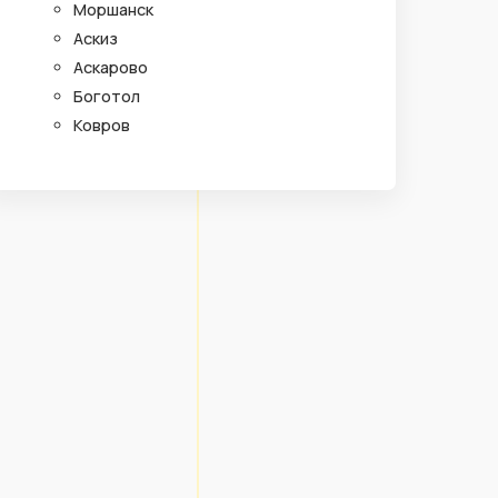
Моршанск
Аскиз
Аскарово
Боготол
Ковров