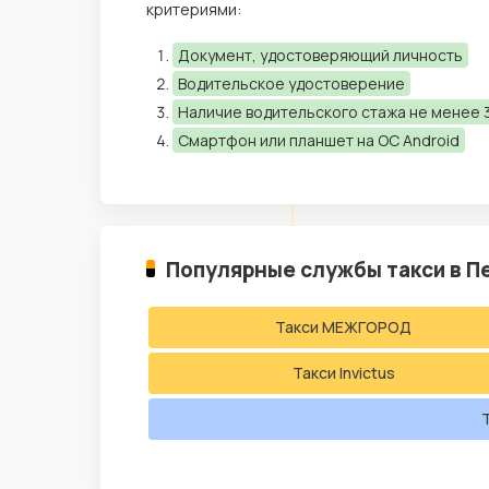
критериями:
Документ, удостоверяющий личность
Водительское удостоверение
Наличие водительского стажа не менее 3
Смартфон или планшет на ОС Android
Популярные службы такси в П
Такси МЕЖГОРОД
Такси Invictus