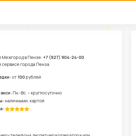
и Межгород в Пензе:
+7 (927) 904-24-00
м сервисе города Пенза.
здки:
от
100
рублей
м
такси:
Пн.-Вс. – круглосуточно
ы:
наличными, картой
а:
омеру телефона диспетчера/оператора или