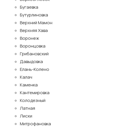
Бугаевка
Бутурлиновка
Верхний Мамон
Верхняя Хава
Воронеж
Воронцовка
Грибановский
Давыдовка
Елань-Колено
Калач
Каменка
Кантемировка
Колодезный
Латная
Лиски
Митрофановка