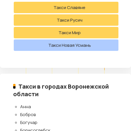
Такси Славяне
Такси Русич
Такси Мир
Такси Новая Усмань
Такси в городах Воронежской
области
Анна
Бобров
Богучар
Борисоглебск