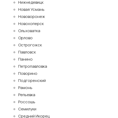
Нижнедевицк
Новая Усмань
Нововоронеж
Новохоперск
Ольховатка
Орлово
Острогожск
Павловск
Панино
Петропавловка
Поворино
Подгоренский
Рамонь
Репьевка
Россошь
Семилуки
Средний Икорец