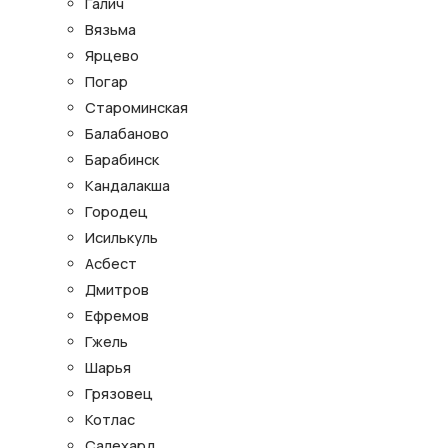
Галич
Вязьма
Ярцево
Погар
Староминская
Балабаново
Барабинск
Кандалакша
Городец
Исилькуль
Асбест
Дмитров
Ефремов
Гжель
Шарья
Грязовец
Котлас
Салехард