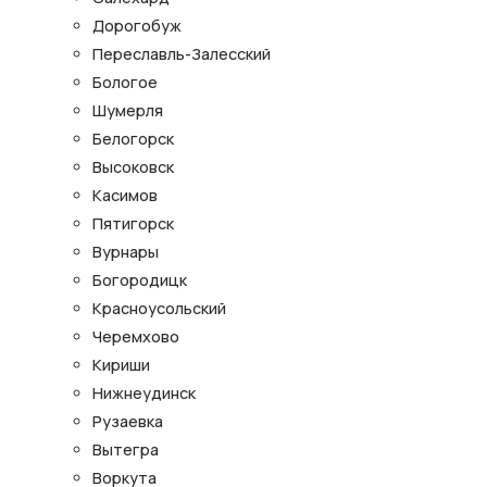
Дорогобуж
Переславль-Залесский
Бологое
Шумерля
Белогорск
Высоковск
Касимов
Пятигорск
Вурнары
Богородицк
Красноусольский
Черемхово
Кириши
Нижнеудинск
Рузаевка
Вытегра
Воркута