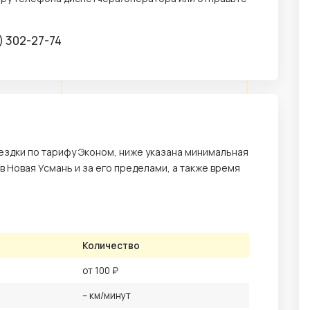
) 302-27-74
здки по тарифу Эконом, ниже указана минимальная
 в Новая Усмань и за его пределами, а также время
Количество
от 100 ₽
– км/минут