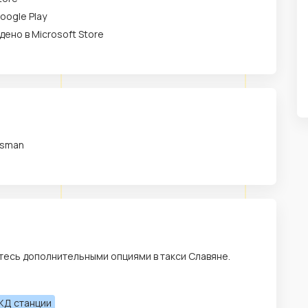
oogle Play
дено в Microsoft Store
usman
есь дополнительными опциями в такси Славяне.
ЖД станции