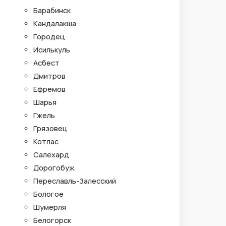
Барабинск
Кандалакша
Городец
Исилькуль
Асбест
Дмитров
Ефремов
Шарья
Гжель
Грязовец
Котлас
Салехард
Дорогобуж
Переславль-Залесский
Бологое
Шумерля
Белогорск