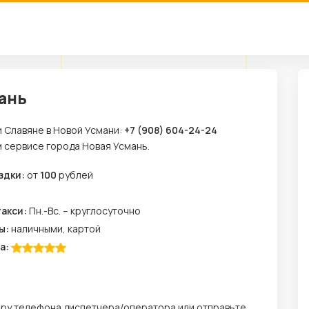
мань
и Славяне в Новой Усмани:
+7 (908) 604-24-24
м сервисе города Новая Усмань.
здки:
от
100
рублей
м
такси:
Пн.-Вс. – круглосуточно
ы:
наличными, картой
а:
еру телефона диспетчера/оператора или отправьте