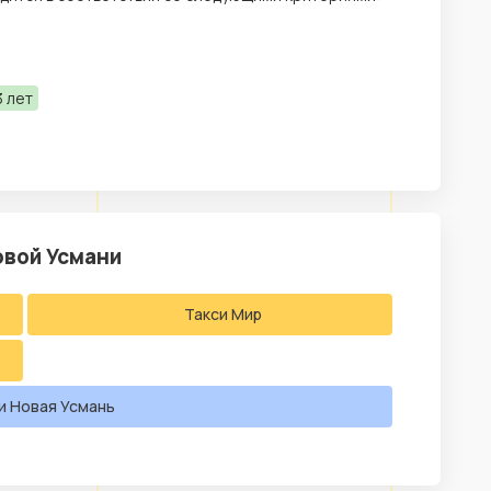
 лет
овой Усмани
Такси Мир
и Новая Усмань