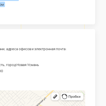
лом
ани, адреса офисов и электронная почта:
ть, город Новая Усмань
00