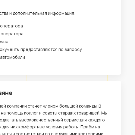
ства и дополнительная информация:
 оператора
у оператора
очно
окументы предоставляются по запросу
 автомобили
вяне
шей компании станет членом большой команды. В
 на помощь коллег и советы старших товарищей. Мы
редлагать высококачественный сервис для каждого
ем для них комфортные условия работы. Приём на
одится в соответствии со следующими критериями: