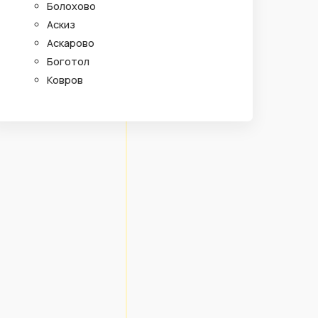
Болохово
Аскиз
Аскарово
Боготол
Ковров