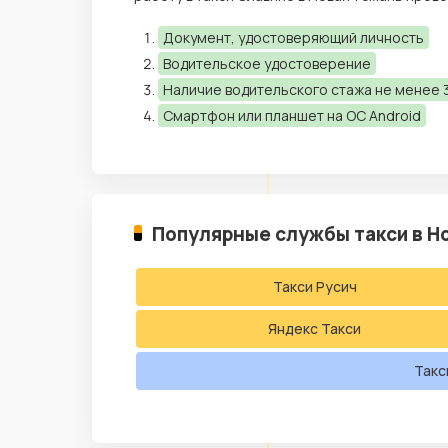
Документ, удостоверяющий личность
Водительское удостоверение
Наличие водительского стажа не менее 3
Смартфон или планшет на ОС Android
Популярные службы такси в Н
Такси Русич
Яндекс Такси
Такс