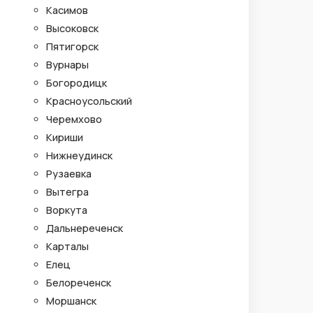
Касимов
Высоковск
Пятигорск
Вурнары
Богородицк
Красноусольский
Черемхово
Кириши
Нижнеудинск
Рузаевка
Вытегра
Воркута
Дальнереченск
Карталы
Елец
Белореченск
Моршанск