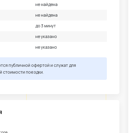
не найдена
не найдена
до 3 минут
не указано
не указано
ются публичной офертой и служат для
й стоимости поездки.
я
tore