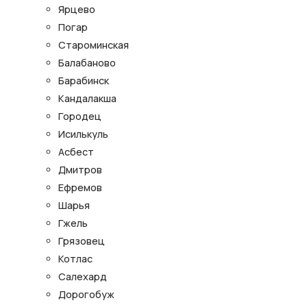
Ярцево
Погар
Староминская
Балабаново
Барабинск
Кандалакша
Городец
Исилькуль
Асбест
Дмитров
Ефремов
Шарья
Гжель
Грязовец
Котлас
Салехард
Дорогобуж