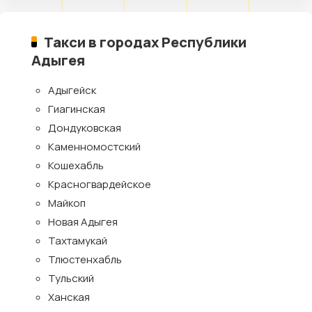
Такси в городах Республики
Адыгея
Адыгейск
Гиагинская
Дондуковская
Каменномостский
Кошехабль
Красногвардейское
Майкоп
Новая Адыгея
Тахтамукай
Тлюстенхабль
Тульский
Ханская