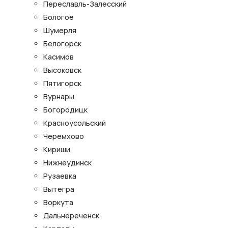
Переславль-Залесский
Бологое
Шумерля
Белогорск
Касимов
Высоковск
Пятигорск
Вурнары
Богородицк
Красноусольский
Черемхово
Кириши
Нижнеудинск
Рузаевка
Вытегра
Воркута
Дальнереченск